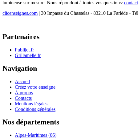
lumineuse sur mesure. Nous répondont à toutes vos questions:
contac
clicenseignes.com
| 30 Impasse du Chasselas - 83210 La Farlède - Té
Partenaires
Publijet.fr
Grillamelle.fr
Navigation
Accueil
Créez votre enseigne
À propos
Contacts
Mentions légales
Conditions générales
Nos départements
Alpes-Maritimes (06)