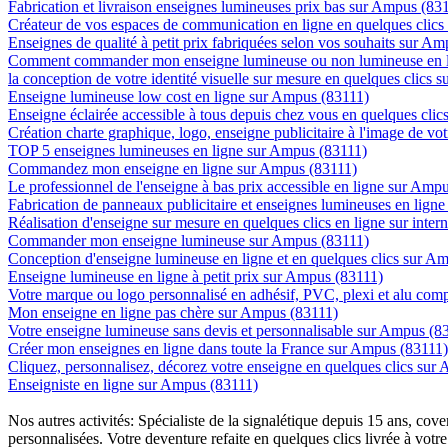
Fabrication et livraison enseignes lumineuses prix bas sur Ampus (83
Créateur de vos espaces de communication en ligne en quelques clic
Enseignes de qualité à petit prix fabriquées selon vos souhaits sur A
Comment commander mon enseigne lumineuse ou non lumineuse en l
la conception de votre identité visuelle sur mesure en quelques clics
Enseigne lumineuse low cost en ligne sur Ampus (83111)
Enseigne éclairée accessible à tous depuis chez vous en quelques cli
Création charte graphique, logo, enseigne publicitaire à l'image de vo
TOP 5 enseignes lumineuses en ligne sur Ampus (83111)
Commandez mon enseigne en ligne sur Ampus (83111)
Le professionnel de l'enseigne à bas prix accessible en ligne sur Amp
Fabrication de panneaux publicitaire et enseignes lumineuses en lign
Réalisation d'enseigne sur mesure en quelques clics en ligne sur inte
Commander mon enseigne lumineuse sur Ampus (83111)
Conception d'enseigne lumineuse en ligne et en quelques clics sur A
Enseigne lumineuse en ligne à petit prix sur Ampus (83111)
Votre marque ou logo personnalisé en adhésif, PVC, plexi et alu com
Mon enseigne en ligne pas chère sur Ampus (83111)
Votre enseigne lumineuse sans devis et personnalisable sur Ampus (8
Créer mon enseignes en ligne dans toute la France sur Ampus (83111)
Cliquez, personnalisez, décorez votre enseigne en quelques clics sur
Enseigniste en ligne sur Ampus (83111)
Nos autres activités: Spécialiste de la signalétique depuis 15 ans, c
personnalisées. Votre deventure refaite en quelques clics livrée à votre