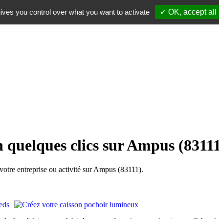
ives you control over what you want to activate
✓ OK, accept all
n quelques clics sur Ampus (8311
tre entreprise ou activité sur Ampus (83111).