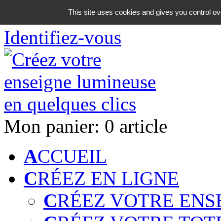
06 18 42 08 59
This site uses cookies and gives you control ov
Identifiez-vous
Mon panier:
0 article
A
CCUEIL
C
RÉEZ EN LIGNE
C
RÉEZ VOTRE ENS