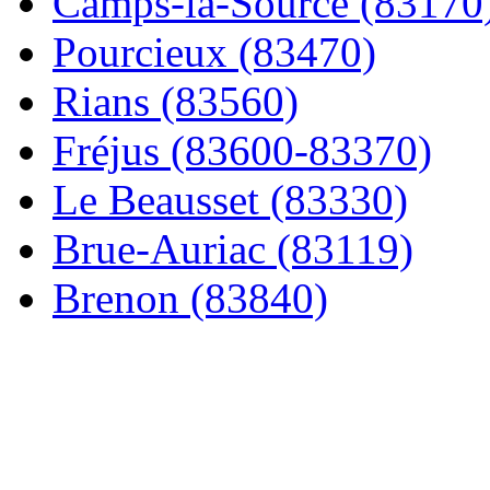
Camps-la-Source (83170
Pourcieux (83470)
Rians (83560)
Fréjus (83600-83370)
Le Beausset (83330)
Brue-Auriac (83119)
Brenon (83840)