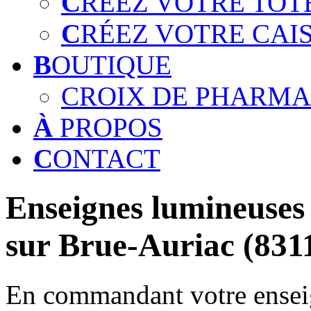
C
RÉEZ VOTRE TOT
C
RÉEZ VOTRE CAI
B
OUTIQUE
CROIX DE PHARMA
À
PROPOS
C
ONTACT
Enseignes lumineuses 
sur Brue-Auriac (831
En commandant votre enseig