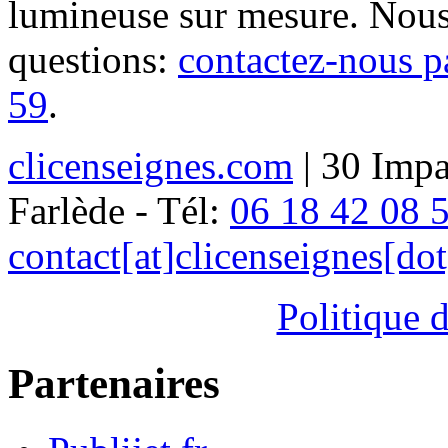
lumineuse sur mesure. Nous
questions:
contactez-nous p
59
.
clicenseignes.com
| 30 Impa
Farlède - Tél:
06 18 42 08 
contact[at]clicenseignes[do
Politique d
Partenaires