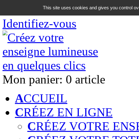
06 18 42 08 59
This site uses cookies and gives you control ov
Identifiez-vous
Mon panier:
0 article
A
CCUEIL
C
RÉEZ EN LIGNE
C
RÉEZ VOTRE ENS