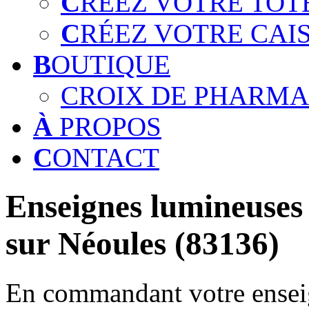
C
RÉEZ VOTRE TOT
C
RÉEZ VOTRE CAI
B
OUTIQUE
CROIX DE PHARMA
À
PROPOS
C
ONTACT
Enseignes lumineuses 
sur Néoules (83136)
En commandant votre enseig