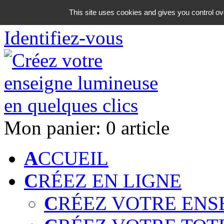
06 18 42 08 59
This site uses cookies and gives you control ov
Identifiez-vous
Mon panier:
0 article
A
CCUEIL
C
RÉEZ EN LIGNE
C
RÉEZ VOTRE ENS