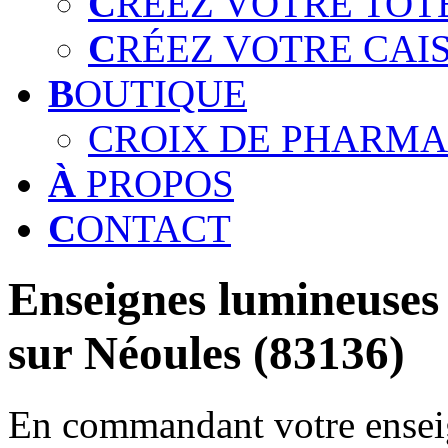
C
RÉEZ VOTRE TOT
C
RÉEZ VOTRE CAI
B
OUTIQUE
CROIX DE PHARMA
À
PROPOS
C
ONTACT
Enseignes lumineuses 
sur Néoules (83136)
En commandant votre enseig