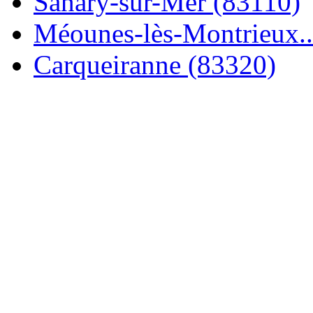
Sanary-sur-Mer (83110)
Méounes-lès-Montrieux..
Carqueiranne (83320)