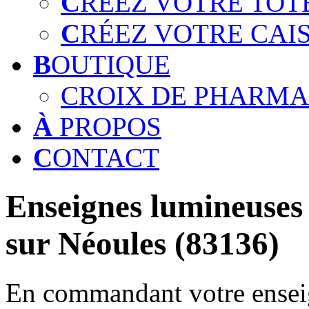
C
RÉEZ VOTRE TOT
C
RÉEZ VOTRE CAI
B
OUTIQUE
CROIX DE PHARMA
À
PROPOS
C
ONTACT
Enseignes lumineuses 
sur Néoules (83136)
En commandant votre enseig