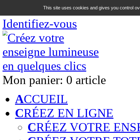
06 18 42 08 59
This site uses cookies and gives you control ov
Identifiez-vous
Mon panier:
0 article
A
CCUEIL
C
RÉEZ EN LIGNE
C
RÉEZ VOTRE ENS