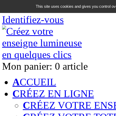
06 18 42 08 59
This site uses cookies and gives you control ov
Identifiez-vous
Mon panier:
0 article
A
CCUEIL
C
RÉEZ EN LIGNE
C
RÉEZ VOTRE ENS