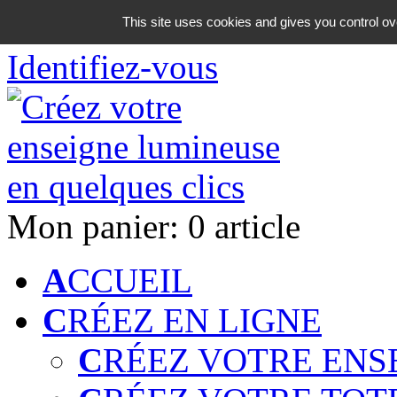
06 18 42 08 59
This site uses cookies and gives you control ov
Identifiez-vous
Mon panier:
0 article
A
CCUEIL
C
RÉEZ EN LIGNE
C
RÉEZ VOTRE ENS