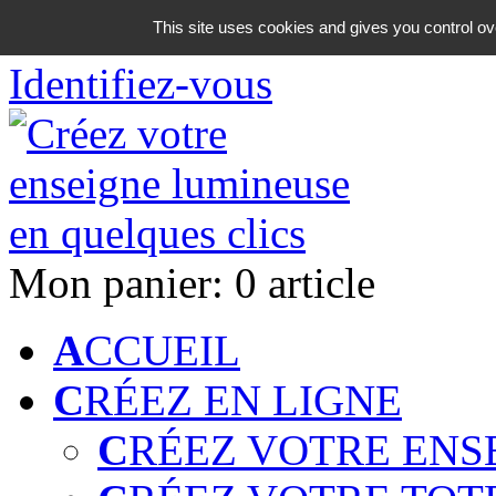
06 18 42 08 59
This site uses cookies and gives you control ov
Identifiez-vous
Mon panier:
0 article
A
CCUEIL
C
RÉEZ EN LIGNE
C
RÉEZ VOTRE ENS