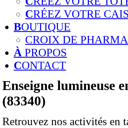
C
RÉEZ VOTRE TOT
C
RÉEZ VOTRE CAI
B
OUTIQUE
CROIX DE PHARMA
À
PROPOS
C
ONTACT
Enseigne lumineuse en
(83340)
Retrouvez nos activités en t