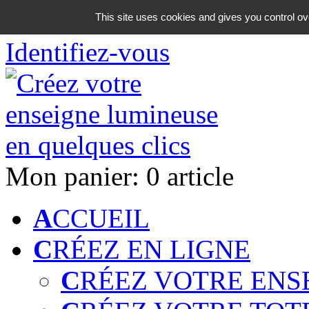
06 18 42 08 59
This site uses cookies and gives you control ov
Identifiez-vous
Mon panier:
0 article
A
CCUEIL
C
RÉEZ EN LIGNE
C
RÉEZ VOTRE ENS