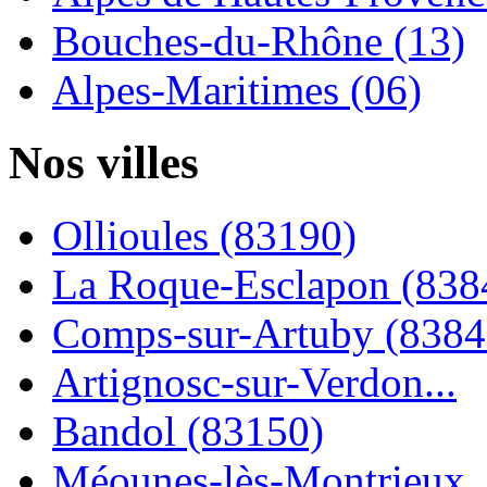
Bouches-du-Rhône (13)
Alpes-Maritimes (06)
Nos villes
Ollioules (83190)
La Roque-Esclapon (838
Comps-sur-Artuby (8384
Artignosc-sur-Verdon...
Bandol (83150)
Méounes-lès-Montrieux..