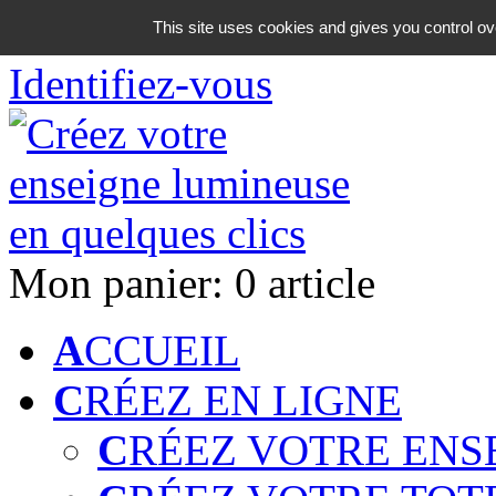
06 18 42 08 59
This site uses cookies and gives you control ov
Identifiez-vous
Mon panier:
0 article
A
CCUEIL
C
RÉEZ EN LIGNE
C
RÉEZ VOTRE ENS