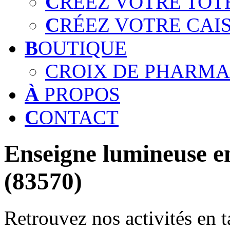
C
RÉEZ VOTRE TOT
C
RÉEZ VOTRE CAI
B
OUTIQUE
CROIX DE PHARMA
À
PROPOS
C
ONTACT
Enseigne lumineuse en
(83570)
Retrouvez nos activités en t