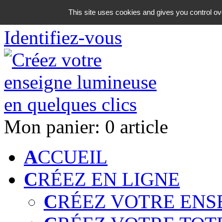
06 18 42 08 59
This site uses cookies and gives you control ov
Identifiez-vous
Mon panier:
0 article
A
CCUEIL
C
RÉEZ EN LIGNE
C
RÉEZ VOTRE ENS