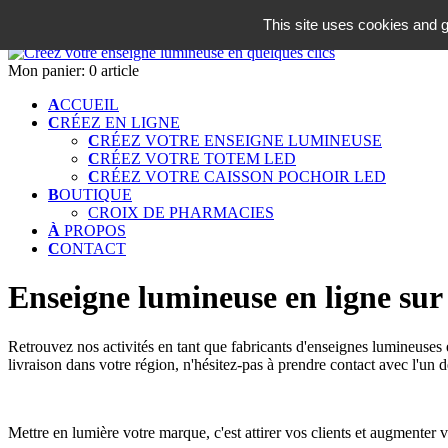
06 18 42 08 59
This site uses cookies and g
Identifiez-vous
Mon panier:
0 article
A
CCUEIL
C
RÉEZ EN LIGNE
C
RÉEZ VOTRE ENSEIGNE LUMINEUSE
C
RÉEZ VOTRE TOTEM LED
C
RÉEZ VOTRE CAISSON POCHOIR LED
B
OUTIQUE
CROIX DE PHARMACIES
À
PROPOS
C
ONTACT
Enseigne lumineuse en ligne s
Retrouvez nos activités en tant que fabricants d'enseignes lumineuses e
livraison dans votre région, n'hésitez-pas à prendre contact avec l'un 
Mettre en lumière votre marque, c'est attirer vos clients et augmenter v