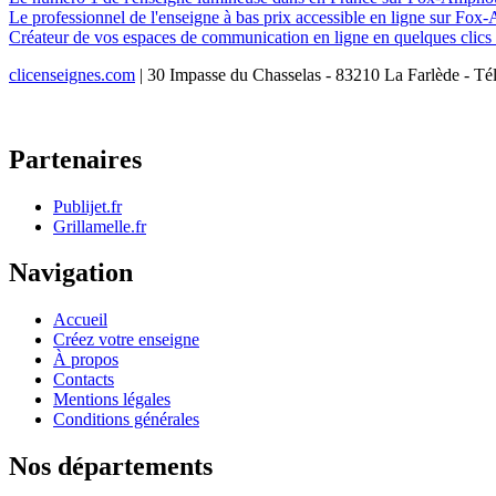
Le professionnel de l'enseigne à bas prix accessible en ligne sur F
Créateur de vos espaces de communication en ligne en quelques cli
clicenseignes.com
| 30 Impasse du Chasselas - 83210 La Farlède - Té
Partenaires
Publijet.fr
Grillamelle.fr
Navigation
Accueil
Créez votre enseigne
À propos
Contacts
Mentions légales
Conditions générales
Nos départements