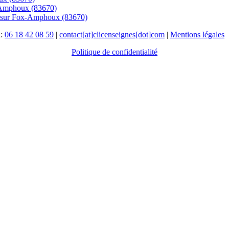
ox-Amphoux (83670)
cs sur Fox-Amphoux (83670)
l:
06 18 42 08 59
|
contact[at]clicenseignes[dot]com
|
Mentions légales
Politique de confidentialité