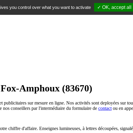
ives you control over what you want to activate
✓ OK, accept all
ur Fox-Amphoux (83670)
t publicitaires sur mesure en ligne. Nos activités sont deployées sur to
de nos conseillers par l'intermédiaire du formulaire de
contact
ou en appe
otre chiffre d'affaire. Enseignes lumineuses, à lettres découpées, signal