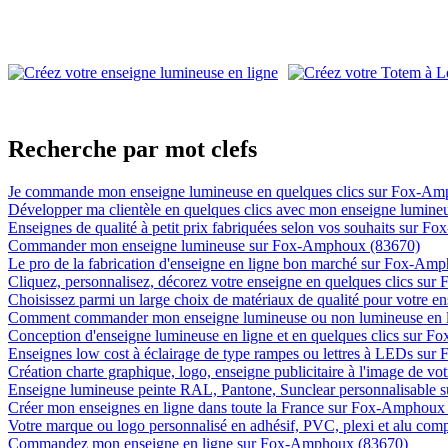
Recherche par mot clefs
Je commande mon enseigne lumineuse en quelques clics sur Fox-A
Développer ma clientèle en quelques clics avec mon enseigne lumin
Enseignes de qualité à petit prix fabriquées selon vos souhaits sur 
Commander mon enseigne lumineuse sur Fox-Amphoux (83670)
Le pro de la fabrication d'enseigne en ligne bon marché sur Fox-Am
Cliquez, personnalisez, décorez votre enseigne en quelques clics s
Choisissez parmi un large choix de matériaux de qualité pour votre
Comment commander mon enseigne lumineuse ou non lumineuse en 
Conception d'enseigne lumineuse en ligne et en quelques clics sur 
Enseignes low cost à éclairage de type rampes ou lettres à LEDs su
Création charte graphique, logo, enseigne publicitaire à l'image de v
Enseigne lumineuse peinte RAL, Pantone, Sunclear personnalisable
Créer mon enseignes en ligne dans toute la France sur Fox-Amphoux
Votre marque ou logo personnalisé en adhésif, PVC, plexi et alu co
Commandez mon enseigne en ligne sur Fox-Amphoux (83670)