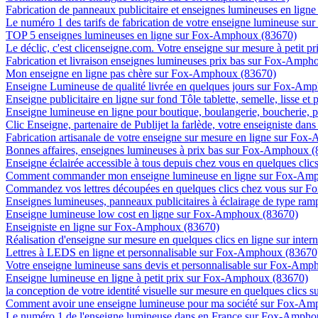
Fabrication de panneaux publicitaire et enseignes lumineuses en li
Le numéro 1 des tarifs de fabrication de votre enseigne lumineuse s
TOP 5 enseignes lumineuses en ligne sur Fox-Amphoux (83670)
Le déclic, c'est clicenseigne.com. Votre enseigne sur mesure à petit
Fabrication et livraison enseignes lumineuses prix bas sur Fox-Amph
Mon enseigne en ligne pas chère sur Fox-Amphoux (83670)
Enseigne Lumineuse de qualité livrée en quelques jours sur Fox-Am
Enseigne publicitaire en ligne sur fond Tôle tablette, semelle, lisse 
Enseigne lumineuse en ligne pour boutique, boulangerie, boucherie, 
Clic Enseigne, partenaire de Publijet la farlède, votre enseigniste 
Fabrication artisanale de votre enseigne sur mesure en ligne sur Fo
Bonnes affaires, enseignes lumineuses à prix bas sur Fox-Amphoux 
Enseigne éclairée accessible à tous depuis chez vous en quelques cl
Comment commander mon enseigne lumineuse en ligne sur Fox-Am
Commandez vos lettres découpées en quelques clics chez vous sur 
Enseignes lumineuses, panneaux publicitaires à éclairage de type 
Enseigne lumineuse low cost en ligne sur Fox-Amphoux (83670)
Enseigniste en ligne sur Fox-Amphoux (83670)
Réalisation d'enseigne sur mesure en quelques clics en ligne sur int
Lettres à LEDS en ligne et personnalisable sur Fox-Amphoux (83670
Votre enseigne lumineuse sans devis et personnalisable sur Fox-Amp
Enseigne lumineuse en ligne à petit prix sur Fox-Amphoux (83670)
la conception de votre identité visuelle sur mesure en quelques clic
Comment avoir une enseigne lumineuse pour ma société sur Fox-Am
Le numéro 1 de l'enseigne lumineuse dans en France sur Fox-Ampho