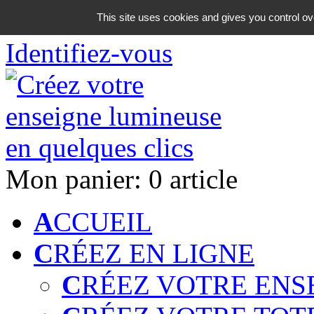
06 18 42 08 59
This site uses cookies and gives you control ov
Identifiez-vous
Mon panier:
0 article
A
CCUEIL
C
RÉEZ EN LIGNE
C
RÉEZ VOTRE ENS