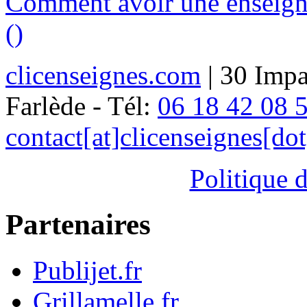
Comment avoir une enseigne
()
clicenseignes.com
| 30 Impa
Farlède - Tél:
06 18 42 08 
contact[at]clicenseignes[do
Politique d
Partenaires
Publijet.fr
Grillamelle.fr