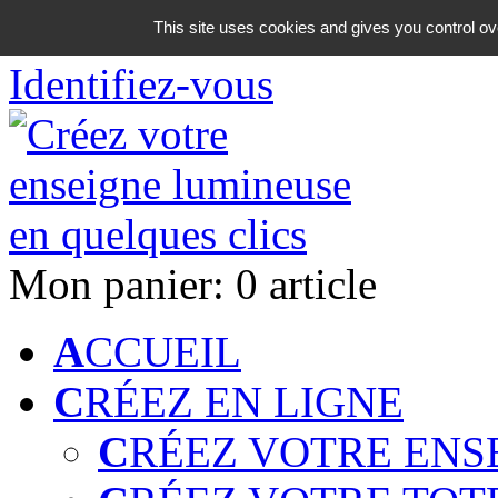
06 18 42 08 59
This site uses cookies and gives you control ov
Identifiez-vous
Mon panier:
0 article
A
CCUEIL
C
RÉEZ EN LIGNE
C
RÉEZ VOTRE ENS