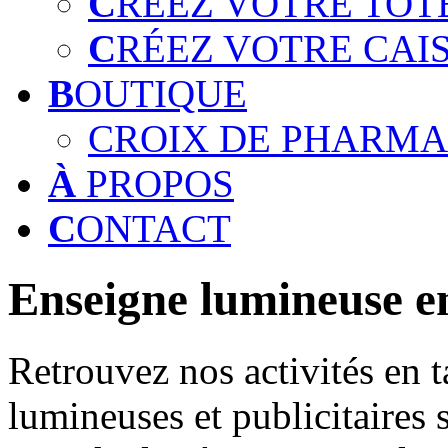
C
RÉEZ VOTRE TOT
C
RÉEZ VOTRE CAI
B
OUTIQUE
CROIX DE PHARMA
À
PROPOS
C
ONTACT
Enseigne lumineuse e
Retrouvez nos activités en t
lumineuses et publicitaires 