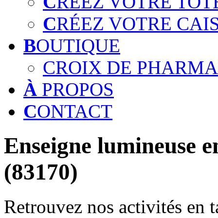
C
RÉEZ VOTRE TOT
C
RÉEZ VOTRE CAI
B
OUTIQUE
CROIX DE PHARMA
À
PROPOS
C
ONTACT
Enseigne lumineuse en
(83170)
Retrouvez nos activités en t