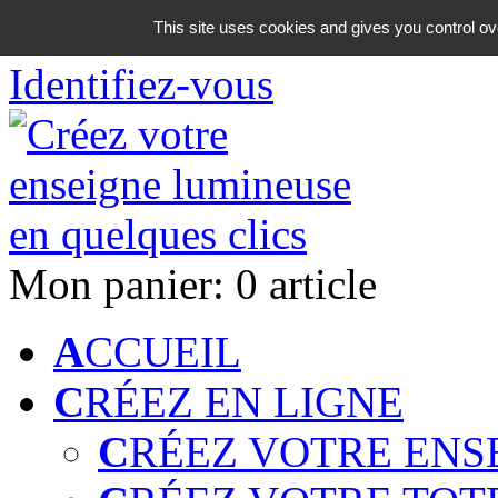
06 18 42 08 59
This site uses cookies and gives you control ov
Identifiez-vous
Mon panier:
0 article
A
CCUEIL
C
RÉEZ EN LIGNE
C
RÉEZ VOTRE ENS