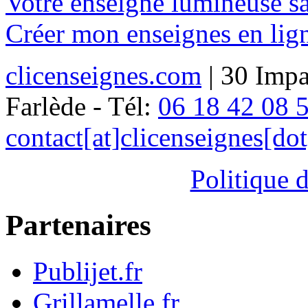
Votre enseigne lumineuse san
Créer mon enseignes en lign
clicenseignes.com
| 30 Impa
Farlède - Tél:
06 18 42 08 
contact[at]clicenseignes[do
Politique d
Partenaires
Publijet.fr
Grillamelle.fr