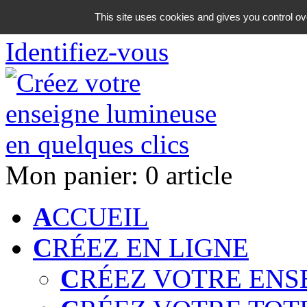
06 18 42 08 59
This site uses cookies and gives you control ov
Identifiez-vous
Mon panier:
0 article
A
CCUEIL
C
RÉEZ EN LIGNE
C
RÉEZ VOTRE ENS