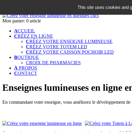
06 18 42 08 59
This site uses cookies and g
Identifiez-vous
Mon panier:
0 article
A
CCUEIL
C
RÉEZ EN LIGNE
C
RÉEZ VOTRE ENSEIGNE LUMINEUSE
C
RÉEZ VOTRE TOTEM LED
C
RÉEZ VOTRE CAISSON POCHOIR LED
B
OUTIQUE
CROIX DE PHARMACIES
À
PROPOS
C
ONTACT
Enseignes lumineuses en ligne en
En commandant votre enseigne, vous améliorez le développement de vo