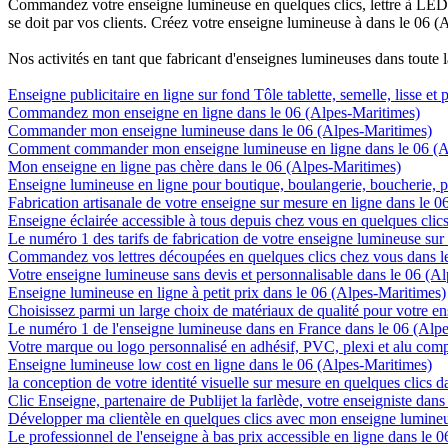
Commandez votre enseigne lumineuse en quelques clics, lettre à LED, 
se doit par vos clients. Créez votre enseigne lumineuse à dans le 06 (
Nos activités en tant que fabricant d'enseignes lumineuses dans toute 
Enseigne publicitaire en ligne sur fond Tôle tablette, semelle, lisse et
Commandez mon enseigne en ligne dans le 06 (Alpes-Maritimes)
Commander mon enseigne lumineuse dans le 06 (Alpes-Maritimes)
Comment commander mon enseigne lumineuse en ligne dans le 06 (A
Mon enseigne en ligne pas chère dans le 06 (Alpes-Maritimes)
Enseigne lumineuse en ligne pour boutique, boulangerie, boucherie, pa
Fabrication artisanale de votre enseigne sur mesure en ligne dans le 
Enseigne éclairée accessible à tous depuis chez vous en quelques clic
Le numéro 1 des tarifs de fabrication de votre enseigne lumineuse sur
Commandez vos lettres découpées en quelques clics chez vous dans l
Votre enseigne lumineuse sans devis et personnalisable dans le 06 (A
Enseigne lumineuse en ligne à petit prix dans le 06 (Alpes-Maritimes)
Choisissez parmi un large choix de matériaux de qualité pour votre e
Le numéro 1 de l'enseigne lumineuse dans en France dans le 06 (Alp
Votre marque ou logo personnalisé en adhésif, PVC, plexi et alu com
Enseigne lumineuse low cost en ligne dans le 06 (Alpes-Maritimes)
la conception de votre identité visuelle sur mesure en quelques clics 
Clic Enseigne, partenaire de Publijet la farlède, votre enseigniste da
Développer ma clientèle en quelques clics avec mon enseigne lumineu
Le professionnel de l'enseigne à bas prix accessible en ligne dans le 