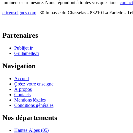
lumineuse sur mesure. Nous répondont à toutes vos questions:
contac
clicenseignes.com
| 30 Impasse du Chasselas - 83210 La Farlède - Té
Partenaires
Publijet.fr
Grillamelle.fr
Navigation
Accueil
Créez votre enseigne
À propos
Contacts
Mentions légales
Conditions générales
Nos départements
Hautes-Alpes (05)