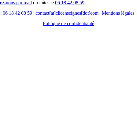
tez-nous par mail
ou faîtes le
06 18 42 08 59
.
l:
06 18 42 08 59
|
contact[at]clicenseignes[dot]com
|
Mentions légales
Politique de confidentialité