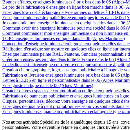
Bonnes affaires, enseignes lumineuses à prix bas dans le 06 (Alpes-M
Le pro de la fabrication d'enseigne en ligne bon marché dans le 06 (
Enseignes low cost à éclairage de type rampes ou lettres à LEDs dans
Enseigne Lumineuse de qualité livrée en quelques jours dans le 06 (A
Je commande mon enseigne lumineuse en quelques clics dans le 06 (
Comment avoir une enseigne lumineuse pour ma société dans le 06 (
Comment commander mon enseigne lumineuse ou non lumineuse en li
TOP 5 enseignes lumineuses en ligne dans le 06 (Alpes-Maritimes)
Conception d'enseigne lumineuse en ligne et en quelques clics dans l
Réalisation d'enseigne sur mesure en quelques clics en ligne sur inter
Enseigne lumineuse peinte RAL, Pantone, Sunclear personnalisable d
Créer mon enseignes en ligne dans toute la France dans le 06 (Alpes-
Le déclic, c'est clicenseigne.com. Votre enseigne sur mesure à petit p
Création charte graphique, logo, enseigne publicitaire à l'image de vot
Fabrication et livraison enseignes lumineuses prix bas dans le 06 (Al
Lettres à LEDS en ligne et personnalisable dans le 06 (Alpes-Maritim
Enseigniste en ligne dans le 06 (Alpes-Maritimes)
Créateur de vos espaces de communication en ligne en quelques clics
Fabrication de panneaux publicitaire et enseignes lumineuses en ligne
Cliquez, personnalisez, décorez votre enseigne en quelques clics dans
Enseignes de qualité à petit prix fabriquées selon vos souhaits dans l
Enseignes lumineuses, panneaux publicitaires à éclairage de type ra
Nos autres activités: Spécialiste de la signalétique depuis 15 ans, c
personnalisées. Votre deventure refaite en quelques clics livrée à votre