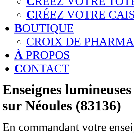
C
RÉEZ VOTRE TOT
C
RÉEZ VOTRE CAI
B
OUTIQUE
CROIX DE PHARMA
À
PROPOS
C
ONTACT
Enseignes lumineuses 
sur Néoules (83136)
En commandant votre enseig