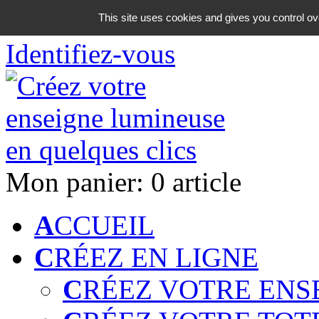
06 18 42 08 59
This site uses cookies and gives you control ov
Identifiez-vous
Mon panier:
0 article
A
CCUEIL
C
RÉEZ EN LIGNE
C
RÉEZ VOTRE ENS