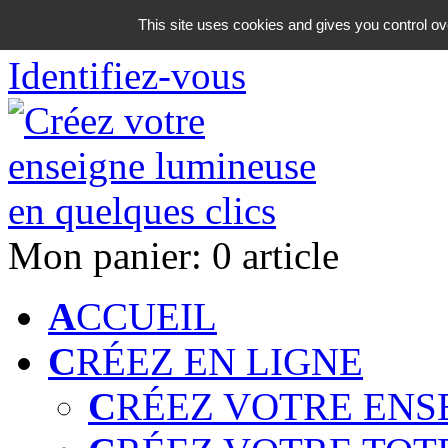
06 18 42 08 59
This site uses cookies and gives you control ov
Identifiez-vous
Mon panier:
0 article
A
CCUEIL
C
RÉEZ EN LIGNE
C
RÉEZ VOTRE ENS