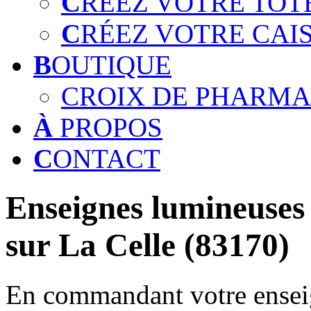
C
RÉEZ VOTRE TOT
C
RÉEZ VOTRE CAI
B
OUTIQUE
CROIX DE PHARMA
À
PROPOS
C
ONTACT
Enseignes lumineuses 
sur La Celle (83170)
En commandant votre enseig