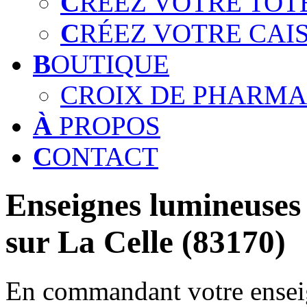
C
RÉEZ VOTRE TOT
C
RÉEZ VOTRE CAI
B
OUTIQUE
CROIX DE PHARMA
À
PROPOS
C
ONTACT
Enseignes lumineuses 
sur La Celle (83170)
En commandant votre enseig