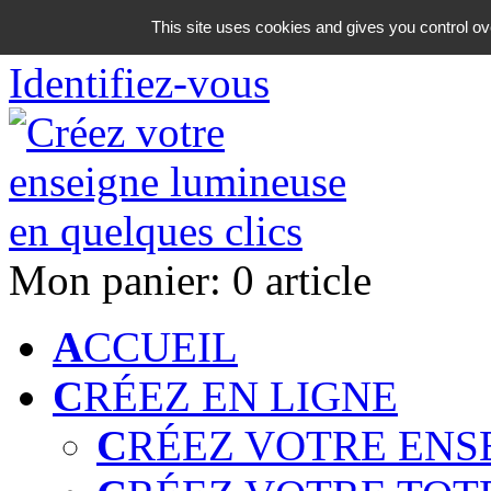
06 18 42 08 59
This site uses cookies and gives you control ov
Identifiez-vous
Mon panier:
0 article
A
CCUEIL
C
RÉEZ EN LIGNE
C
RÉEZ VOTRE ENS