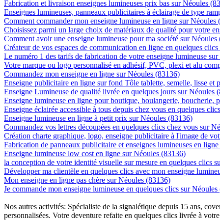
Fabrication et livraison enseignes lumineuses prix bas sur Néoules (8
Enseignes lumineuses, panneaux publicitaires à éclairage de type ra
Comment commander mon enseigne lumineuse en ligne sur Néoules 
Choisissez parmi un large choix de matériaux de qualité pour votre 
Comment avoir une enseigne lumineuse pour ma société sur Néoules
Créateur de vos espaces de communication en ligne en quelques clics
Le numéro 1 des tarifs de fabrication de votre enseigne lumineuse sur
Votre marque ou logo personnalisé en adhésif, PVC, plexi et alu com
Commandez mon enseigne en ligne sur Néoules (83136)
Enseigne publicitaire en ligne sur fond Tôle tablette, semelle, lisse et
Enseigne Lumineuse de qualité livrée en quelques jours sur Néoules 
Enseigne lumineuse en ligne pour boutique, boulangerie, boucherie, pa
Enseigne éclairée accessible à tous depuis chez vous en quelques cli
Enseigne lumineuse en ligne à petit prix sur Néoules (83136)
Commandez vos lettres découpées en quelques clics chez vous sur N
Création charte graphique, logo, enseigne publicitaire à l'image de vot
Fabrication de panneaux publicitaire et enseignes lumineuses en lign
Enseigne lumineuse low cost en ligne sur Néoules (83136)
la conception de votre identité visuelle sur mesure en quelques clics 
Développer ma clientèle en quelques clics avec mon enseigne lumineu
Mon enseigne en ligne pas chère sur Néoules (83136)
Je commande mon enseigne lumineuse en quelques clics sur Néoules
Nos autres activités: Spécialiste de la signalétique depuis 15 ans, c
personnalisées. Votre deventure refaite en quelques clics livrée à votre