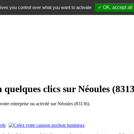
ives you control over what you want to activate
✓ OK, accept all
 quelques clics sur Néoules (831
tre entreprise ou activité sur Néoules (83136).