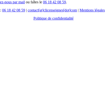
tez-nous par mail
ou faîtes le
06 18 42 08 59
.
l:
06 18 42 08 59
|
contact[at]clicenseignes[dot]com
|
Mentions légales
Politique de confidentialité