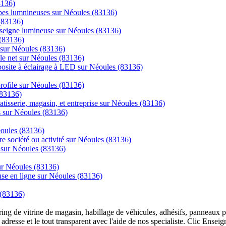
3136)
mpes lumnineuses sur Néoules (83136)
(83136)
enseigne lumineuse sur Néoules (83136)
 (83136)
 sur Néoules (83136)
 le net sur Néoules (83136)
posite à éclairage à LED sur Néoules (83136)
 profile sur Néoules (83136)
(83136)
tisserie, magasin, et entreprise sur Néoules (83136)
cs sur Néoules (83136)
éoules (83136)
re société ou activité sur Néoules (83136)
e sur Néoules (83136)
sur Néoules (83136)
se en ligne sur Néoules (83136)
 (83136)
overing de vitrine de magasin, habillage de véhicules, adhésifs, panneau
 adresse et le tout transparent avec l'aide de nos specialiste. Clic Ense