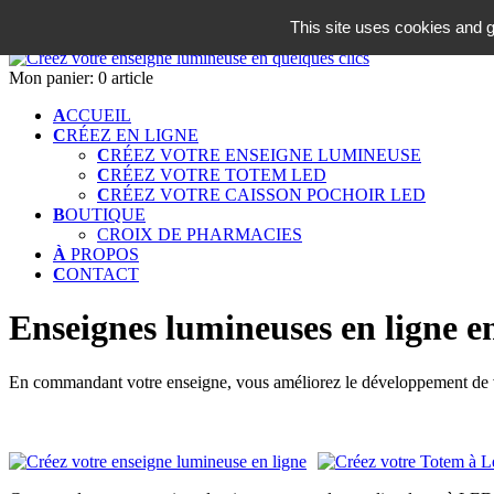
06 18 42 08 59
This site uses cookies and g
Identifiez-vous
Mon panier:
0 article
A
CCUEIL
C
RÉEZ EN LIGNE
C
RÉEZ VOTRE ENSEIGNE LUMINEUSE
C
RÉEZ VOTRE TOTEM LED
C
RÉEZ VOTRE CAISSON POCHOIR LED
B
OUTIQUE
CROIX DE PHARMACIES
À
PROPOS
C
ONTACT
Enseignes lumineuses en ligne en
En commandant votre enseigne, vous améliorez le développement de vo