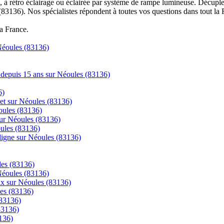
à rétro éclairage ou éclairée par système de rampe lumineuse. Décuplez
(83136). Nos spécialistes répondent à toutes vos questions dans tout la 
la France.
 Néoules (83136)
ns depuis 15 ans sur Néoules (83136)
6)
net sur Néoules (83136)
oules (83136)
sur Néoules (83136)
oules (83136)
igne sur Néoules (83136)
les (83136)
 Néoules (83136)
rix sur Néoules (83136)
les (83136)
(83136)
83136)
136)