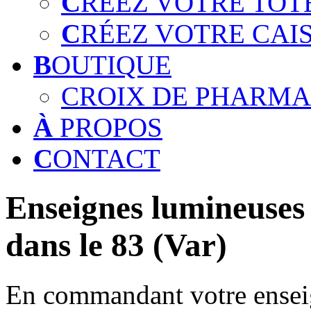
C
RÉEZ VOTRE TOT
C
RÉEZ VOTRE CAI
B
OUTIQUE
CROIX DE PHARMA
À
PROPOS
C
ONTACT
Enseignes lumineuses 
dans le 83 (Var)
En commandant votre enseig