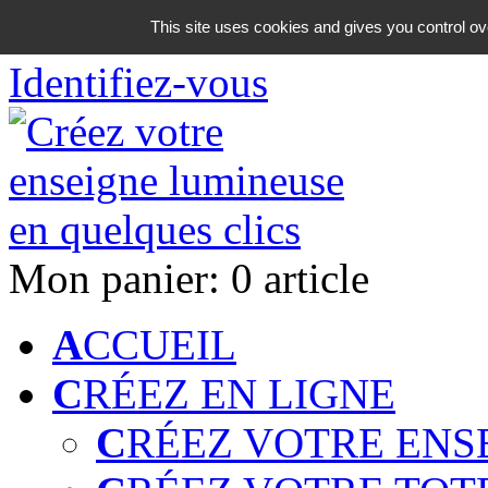
06 18 42 08 59
This site uses cookies and gives you control ov
Identifiez-vous
Mon panier:
0 article
A
CCUEIL
C
RÉEZ EN LIGNE
C
RÉEZ VOTRE ENS