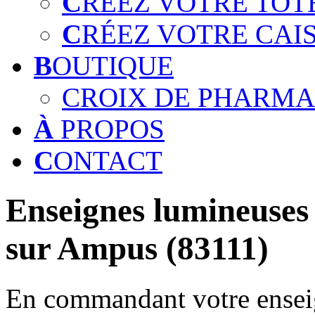
C
RÉEZ VOTRE TOT
C
RÉEZ VOTRE CAI
B
OUTIQUE
CROIX DE PHARMA
À
PROPOS
C
ONTACT
Enseignes lumineuses 
sur Ampus (83111)
En commandant votre enseig