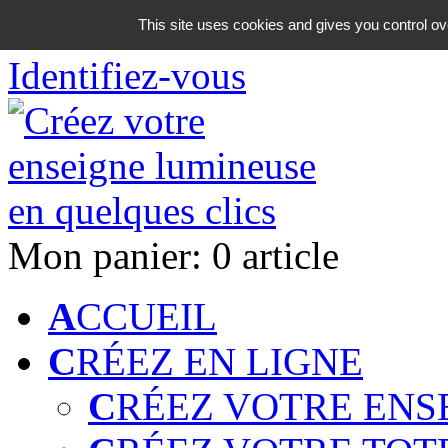
06 18 42 08 59
This site uses cookies and gives you control ov
Identifiez-vous
Mon panier:
0 article
A
CCUEIL
C
RÉEZ EN LIGNE
C
RÉEZ VOTRE ENS