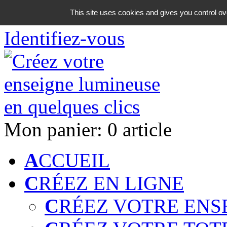
06 18 42 08 59
This site uses cookies and gives you control ov
Identifiez-vous
Mon panier:
0 article
A
CCUEIL
C
RÉEZ EN LIGNE
C
RÉEZ VOTRE ENS