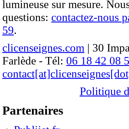
lumineuse sur mesure. Nous
questions:
contactez-nous p
59
.
clicenseignes.com
| 30 Impa
Farlède - Tél:
06 18 42 08 
contact[at]clicenseignes[do
Politique d
Partenaires