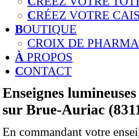
C
RÉEZ VOTRE TOT
C
RÉEZ VOTRE CAI
B
OUTIQUE
CROIX DE PHARMA
À
PROPOS
C
ONTACT
Enseignes lumineuses 
sur Brue-Auriac (831
En commandant votre enseig