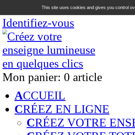
06 18 42 08 59
This site uses cookies and gives you control ov
Identifiez-vous
Mon panier:
0 article
A
CCUEIL
C
RÉEZ EN LIGNE
C
RÉEZ VOTRE ENS