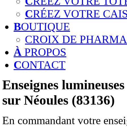
C
RÉEZ VOTRE TOT
C
RÉEZ VOTRE CAI
B
OUTIQUE
CROIX DE PHARMA
À
PROPOS
C
ONTACT
Enseignes lumineuses 
sur Néoules (83136)
En commandant votre enseig