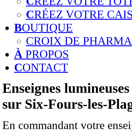
C
RÉEZ VOTRE TOT
C
RÉEZ VOTRE CAI
B
OUTIQUE
CROIX DE PHARMA
À
PROPOS
C
ONTACT
Enseignes lumineuses 
sur Six-Fours-les-Pla
En commandant votre enseig