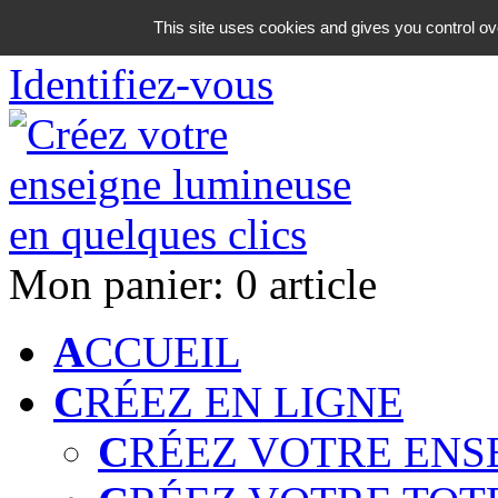
06 18 42 08 59
This site uses cookies and gives you control ov
Identifiez-vous
Mon panier:
0 article
A
CCUEIL
C
RÉEZ EN LIGNE
C
RÉEZ VOTRE ENS