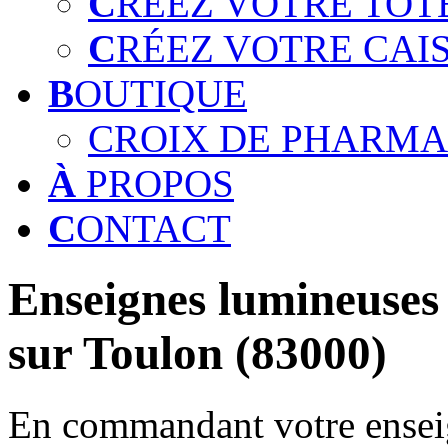
C
RÉEZ VOTRE TOT
C
RÉEZ VOTRE CAI
B
OUTIQUE
CROIX DE PHARMA
À
PROPOS
C
ONTACT
Enseignes lumineuses 
sur Toulon (83000)
En commandant votre enseig