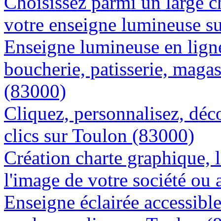
Choisissez parmi un large c
votre enseigne lumineuse s
Enseigne lumineuse en lign
boucherie, patisserie, magas
(83000)
Cliquez, personnalisez, déc
clics sur Toulon (83000)
Création charte graphique, l
l'image de votre société ou 
Enseigne éclairée accessibl