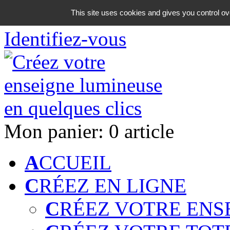
06 18 42 08 59
This site uses cookies and gives you control ov
Identifiez-vous
Mon panier:
0 article
A
CCUEIL
C
RÉEZ EN LIGNE
C
RÉEZ VOTRE ENS