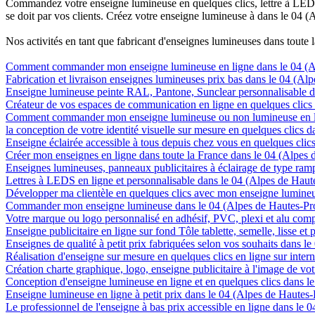
Commandez votre enseigne lumineuse en quelques clics, lettre à LED, 
se doit par vos clients. Créez votre enseigne lumineuse à dans le 04 (
Nos activités en tant que fabricant d'enseignes lumineuses dans toute 
Comment commander mon enseigne lumineuse en ligne dans le 04 (A
Fabrication et livraison enseignes lumineuses prix bas dans le 04 (A
Enseigne lumineuse peinte RAL, Pantone, Sunclear personnalisable d
Créateur de vos espaces de communication en ligne en quelques clics
Comment commander mon enseigne lumineuse ou non lumineuse en li
la conception de votre identité visuelle sur mesure en quelques clics
Enseigne éclairée accessible à tous depuis chez vous en quelques cli
Créer mon enseignes en ligne dans toute la France dans le 04 (Alpes
Enseignes lumineuses, panneaux publicitaires à éclairage de type ra
Lettres à LEDS en ligne et personnalisable dans le 04 (Alpes de Hau
Développer ma clientèle en quelques clics avec mon enseigne lumineu
Commander mon enseigne lumineuse dans le 04 (Alpes de Hautes-Pr
Votre marque ou logo personnalisé en adhésif, PVC, plexi et alu com
Enseigne publicitaire en ligne sur fond Tôle tablette, semelle, lisse e
Enseignes de qualité à petit prix fabriquées selon vos souhaits dans 
Réalisation d'enseigne sur mesure en quelques clics en ligne sur inte
Création charte graphique, logo, enseigne publicitaire à l'image de vo
Conception d'enseigne lumineuse en ligne et en quelques clics dans 
Enseigne lumineuse en ligne à petit prix dans le 04 (Alpes de Hautes
Le professionnel de l'enseigne à bas prix accessible en ligne dans le