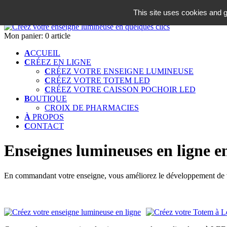
06 18 42 08 59
This site uses cookies and g
Identifiez-vous
Mon panier:
0 article
A
CCUEIL
C
RÉEZ EN LIGNE
C
RÉEZ VOTRE ENSEIGNE LUMINEUSE
C
RÉEZ VOTRE TOTEM LED
C
RÉEZ VOTRE CAISSON POCHOIR LED
B
OUTIQUE
CROIX DE PHARMACIES
À
PROPOS
C
ONTACT
Enseignes lumineuses en ligne e
En commandant votre enseigne, vous améliorez le développement de vo