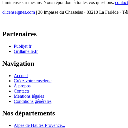
lumineuse sur mesure. Nous répondont à toutes vos questions:
contac
clicenseignes.com
| 30 Impasse du Chasselas - 83210 La Farlède - Té
Partenaires
Publijet.fr
Grillamelle.fr
Navigation
Accueil
Créez votre enseigne
À propos
Contacts
Mentions légales
Conditions générales
Nos départements
Alpes de Hautes-Provence...