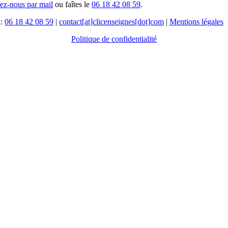
tez-nous par mail
ou faîtes le
06 18 42 08 59
.
l:
06 18 42 08 59
|
contact[at]clicenseignes[dot]com
|
Mentions légales
Politique de confidentialité