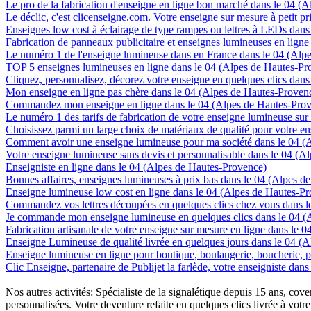
Le pro de la fabrication d'enseigne en ligne bon marché dans le 04 (
Le déclic, c'est clicenseigne.com. Votre enseigne sur mesure à petit 
Enseignes low cost à éclairage de type rampes ou lettres à LEDs dan
Fabrication de panneaux publicitaire et enseignes lumineuses en lign
Le numéro 1 de l'enseigne lumineuse dans en France dans le 04 (Alp
TOP 5 enseignes lumineuses en ligne dans le 04 (Alpes de Hautes-Pr
Cliquez, personnalisez, décorez votre enseigne en quelques clics dan
Mon enseigne en ligne pas chère dans le 04 (Alpes de Hautes-Proven
Commandez mon enseigne en ligne dans le 04 (Alpes de Hautes-Pro
Le numéro 1 des tarifs de fabrication de votre enseigne lumineuse sur
Choisissez parmi un large choix de matériaux de qualité pour votre 
Comment avoir une enseigne lumineuse pour ma société dans le 04 (
Votre enseigne lumineuse sans devis et personnalisable dans le 04 (A
Enseigniste en ligne dans le 04 (Alpes de Hautes-Provence)
Bonnes affaires, enseignes lumineuses à prix bas dans le 04 (Alpes d
Enseigne lumineuse low cost en ligne dans le 04 (Alpes de Hautes-P
Commandez vos lettres découpées en quelques clics chez vous dans l
Je commande mon enseigne lumineuse en quelques clics dans le 04 (
Fabrication artisanale de votre enseigne sur mesure en ligne dans le 
Enseigne Lumineuse de qualité livrée en quelques jours dans le 04 (
Enseigne lumineuse en ligne pour boutique, boulangerie, boucherie, pa
Clic Enseigne, partenaire de Publijet la farlède, votre enseigniste da
Nos autres activités: Spécialiste de la signalétique depuis 15 ans, c
personnalisées. Votre deventure refaite en quelques clics livrée à votre