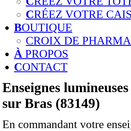
C
RÉEZ VOTRE TOT
C
RÉEZ VOTRE CAI
B
OUTIQUE
CROIX DE PHARMA
À
PROPOS
C
ONTACT
Enseignes lumineuses 
sur Bras (83149)
En commandant votre enseig