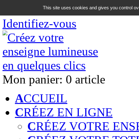
06 18 42 08 59
This site uses cookies and gives you control ov
Identifiez-vous
Mon panier:
0 article
A
CCUEIL
C
RÉEZ EN LIGNE
C
RÉEZ VOTRE ENS