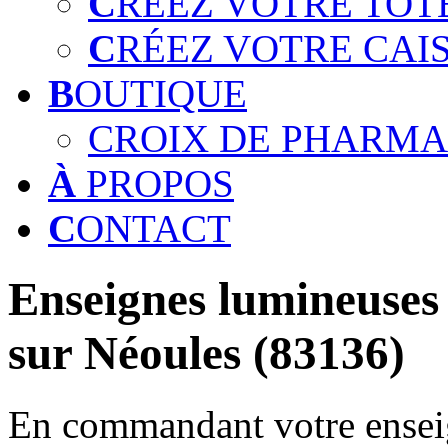
C
RÉEZ VOTRE TOT
C
RÉEZ VOTRE CAI
B
OUTIQUE
CROIX DE PHARMA
À
PROPOS
C
ONTACT
Enseignes lumineuses 
sur Néoules (83136)
En commandant votre enseig