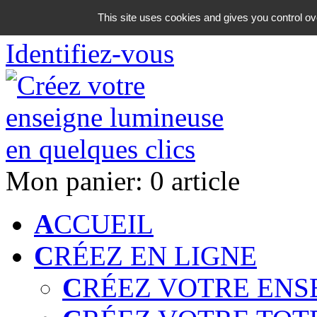
06 18 42 08 59
This site uses cookies and gives you control ov
Identifiez-vous
Mon panier:
0 article
A
CCUEIL
C
RÉEZ EN LIGNE
C
RÉEZ VOTRE ENS