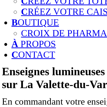
C
RÉEZ VOTRE TOT
C
RÉEZ VOTRE CAI
B
OUTIQUE
CROIX DE PHARMA
À
PROPOS
C
ONTACT
Enseignes lumineuses 
sur La Valette-du-Var
En commandant votre enseig