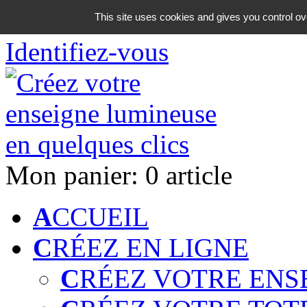
06 18 42 08 59
This site uses cookies and gives you control ov
Identifiez-vous
Mon panier:
0 article
A
CCUEIL
C
RÉEZ EN LIGNE
C
RÉEZ VOTRE ENS