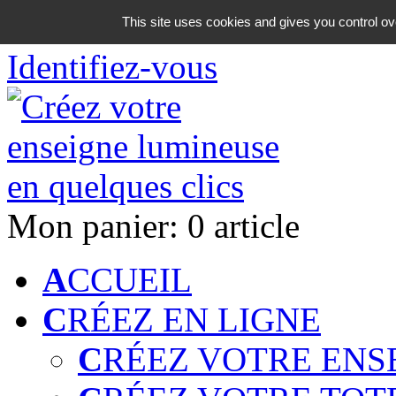
06 18 42 08 59
This site uses cookies and gives you control ov
Identifiez-vous
Mon panier:
0 article
A
CCUEIL
C
RÉEZ EN LIGNE
C
RÉEZ VOTRE ENS