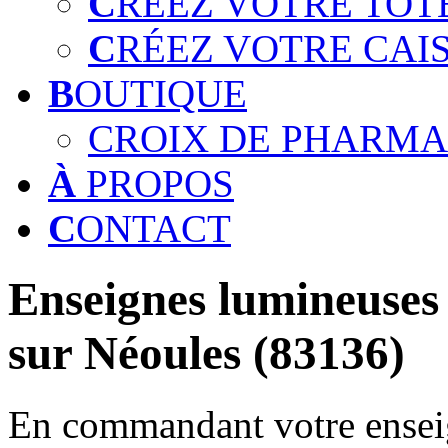
C
RÉEZ VOTRE TOT
C
RÉEZ VOTRE CAI
B
OUTIQUE
CROIX DE PHARMA
À
PROPOS
C
ONTACT
Enseignes lumineuses 
sur Néoules (83136)
En commandant votre enseig