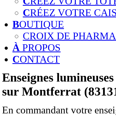
C
RÉEZ VOTRE TOT
C
RÉEZ VOTRE CAI
B
OUTIQUE
CROIX DE PHARMA
À
PROPOS
C
ONTACT
Enseignes lumineuses 
sur Montferrat (8313
En commandant votre enseig