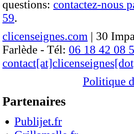
questions:
contactez-nous p
59
.
clicenseignes.com
| 30 Impa
Farlède - Tél:
06 18 42 08 
contact[at]clicenseignes[do
Politique d
Partenaires
Publijet.fr