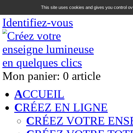
06 18 42 08 59
This site uses cookies and gives you control ov
Identifiez-vous
Mon panier:
0 article
A
CCUEIL
C
RÉEZ EN LIGNE
C
RÉEZ VOTRE ENS