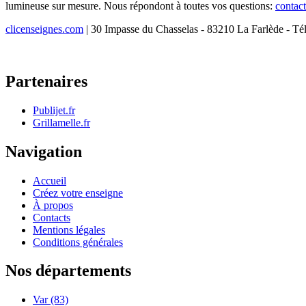
lumineuse sur mesure. Nous répondont à toutes vos questions:
contac
clicenseignes.com
| 30 Impasse du Chasselas - 83210 La Farlède - Té
Partenaires
Publijet.fr
Grillamelle.fr
Navigation
Accueil
Créez votre enseigne
À propos
Contacts
Mentions légales
Conditions générales
Nos départements
Var (83)