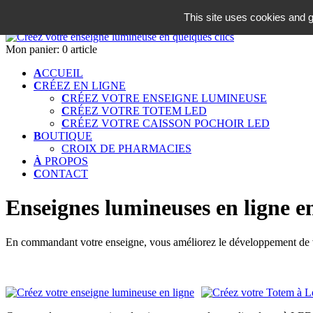
06 18 42 08 59
This site uses cookies and g
Identifiez-vous
Mon panier:
0 article
A
CCUEIL
C
RÉEZ EN LIGNE
C
RÉEZ VOTRE ENSEIGNE LUMINEUSE
C
RÉEZ VOTRE TOTEM LED
C
RÉEZ VOTRE CAISSON POCHOIR LED
B
OUTIQUE
CROIX DE PHARMACIES
À
PROPOS
C
ONTACT
Enseignes lumineuses en ligne en
En commandant votre enseigne, vous améliorez le développement de vo