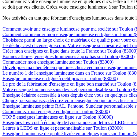
Commandez votre enseigne lumineuse en quelques clics, lettre à LED, 
se doit par vos clients. Créez votre enseigne lumineuse à sur Toulon (
Nos activités en tant que fabricant d'enseignes lumineuses dans toute 
Comment avoir une enseigne lumineuse pour ma société sur Toulon 
Comment commander mon enseigne lumineuse en ligne sur Toulon (
Choisissez parmi un large choix de matériaux de qualité pour votre 
Le déclic, c'est clicenseigne.com. Votre enseigne sur mesure à petit p
Créer mon enseignes en ligne dans toute la France sur Toulon (83000
Bonnes affaires, enseignes lumineuses à prix bas sur Toulon (83000)
Commander mon enseigne lumineuse sur Toulon (83000)
Développer ma clientèle en quelques clics avec mon enseigne lumineu
Le numéro 1 de l'enseigne lumineuse dans en France sur Toulon (830
Enseigne lumineuse en ligne à petit prix sur Toulon (83000)
Le pro de la fabrication d'enseigne en ligne bon marché sur Toulon (
Votre enseigne lumineuse sans devis et personnalisable sur Toulon (8
Enseigne éclairée accessible à tous depuis chez vous en quelques clic
Cliquez, personnalisez, décorez votre enseigne en quelques clics sur
Enseigne lumineuse peinte RAL, Pantone, Sunclear personnalisable 
Commandez mon enseigne en ligne sur Toulon (83000)
TOP 5 enseignes lumineuses en ligne sur Toulon (83000)
Enseignes low cost à éclairage de type rampes ou lettres à LEDs sur
Lettres à LEDS en ligne et personnalisable sur Toulon (83000)
Enseigne Lumineuse de qualité livrée en quelques jours sur Toulon (