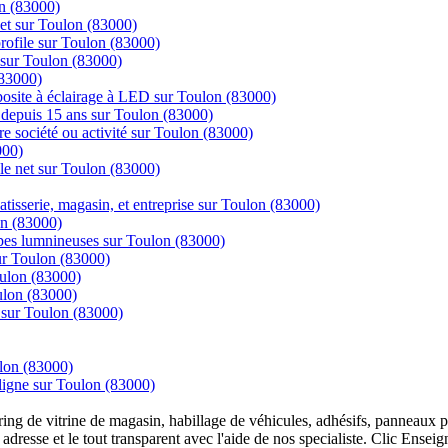
on (83000)
net sur Toulon (83000)
 profile sur Toulon (83000)
 sur Toulon (83000)
(83000)
posite à éclairage à LED sur Toulon (83000)
ns depuis 15 ans sur Toulon (83000)
re société ou activité sur Toulon (83000)
000)
 le net sur Toulon (83000)
tisserie, magasin, et entreprise sur Toulon (83000)
on (83000)
mpes lumnineuses sur Toulon (83000)
sur Toulon (83000)
oulon (83000)
ulon (83000)
e sur Toulon (83000)
ulon (83000)
igne sur Toulon (83000)
overing de vitrine de magasin, habillage de véhicules, adhésifs, panneau
 adresse et le tout transparent avec l'aide de nos specialiste. Clic Ense