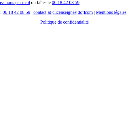
tez-nous par mail
ou faîtes le
06 18 42 08 59
.
l:
06 18 42 08 59
|
contact[at]clicenseignes[dot]com
|
Mentions légales
Politique de confidentialité