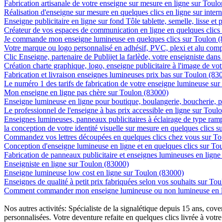
Fabrication artisanale de votre enseigne sur mesure en ligne sur Toul
Réalisation d'enseigne sur mesure en quelques clics en ligne sur inter
Enseigne publicitaire en ligne sur fond Tôle tablette, semelle, lisse et
Créateur de vos espaces de communication en ligne en quelques clics
Je commande mon enseigne lumineuse en quelques clics sur Toulon 
Votre marque ou logo personnalisé en adhésif, PVC, plexi et alu com
Clic Enseigne, partenaire de Publijet la farlède, votre enseigniste da
Création charte graphique, logo, enseigne publicitaire à l'image de vot
Fabrication et livraison enseignes lumineuses prix bas sur Toulon (83
Le numéro 1 des tarifs de fabrication de votre enseigne lumineuse sur
Mon enseigne en ligne pas chère sur Toulon (83000)
Enseigne lumineuse en ligne pour boutique, boulangerie, boucherie, pa
Le professionnel de l'enseigne à bas prix accessible en ligne sur Toul
Enseignes lumineuses, panneaux publicitaires à éclairage de type ra
la conception de votre identité visuelle sur mesure en quelques clics 
Commandez vos lettres découpées en quelques clics chez vous sur T
Conception d'enseigne lumineuse en ligne et en quelques clics sur To
Fabrication de panneaux publicitaire et enseignes lumineuses en lign
Enseigniste en ligne sur Toulon (83000)
Enseigne lumineuse low cost en ligne sur Toulon (83000)
Enseignes de qualité à petit prix fabriquées selon vos souhaits sur To
Comment commander mon enseigne lumineuse ou non lumineuse en l
Nos autres activités: Spécialiste de la signalétique depuis 15 ans, c
personnalisées. Votre deventure refaite en quelques clics livrée à votre