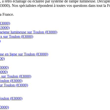
à rétro éclairage ou éclairée par système de rampe lumineuse. Décuplez
83000). Nos spécialistes répondent à toutes vos questions dans tout la F
la France.
(83000)
83000)
enseigne lumineuse sur Toulon (83000)
rix sur Toulon (83000)
)
se en ligne sur Toulon (83000)
00)
83000)
3000)
s sur Toulon (83000)
 Toulon (83000)
sur Toulon (83000)
 Toulon (83000)
83000)