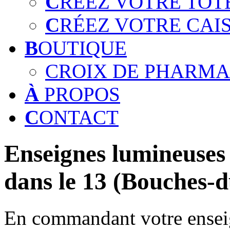
C
RÉEZ VOTRE TOT
C
RÉEZ VOTRE CAI
B
OUTIQUE
CROIX DE PHARMA
À
PROPOS
C
ONTACT
Enseignes lumineuses 
dans le 13 (Bouches-
En commandant votre enseig