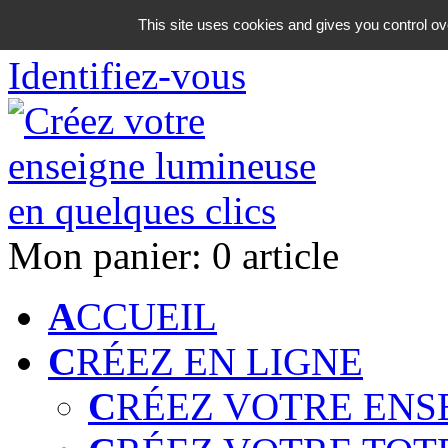
06 18 42 08 59
This site uses cookies and gives you control ov
Identifiez-vous
Mon panier:
0 article
A
CCUEIL
C
RÉEZ EN LIGNE
C
RÉEZ VOTRE ENS