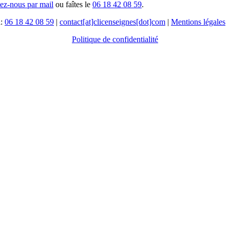
tez-nous par mail
ou faîtes le
06 18 42 08 59
.
l:
06 18 42 08 59
|
contact[at]clicenseignes[dot]com
|
Mentions légales
Politique de confidentialité