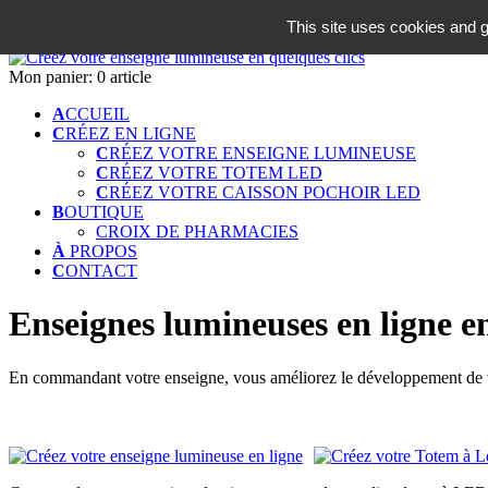
06 18 42 08 59
This site uses cookies and g
Identifiez-vous
Mon panier:
0 article
A
CCUEIL
C
RÉEZ EN LIGNE
C
RÉEZ VOTRE ENSEIGNE LUMINEUSE
C
RÉEZ VOTRE TOTEM LED
C
RÉEZ VOTRE CAISSON POCHOIR LED
B
OUTIQUE
CROIX DE PHARMACIES
À
PROPOS
C
ONTACT
Enseignes lumineuses en ligne e
En commandant votre enseigne, vous améliorez le développement de vo