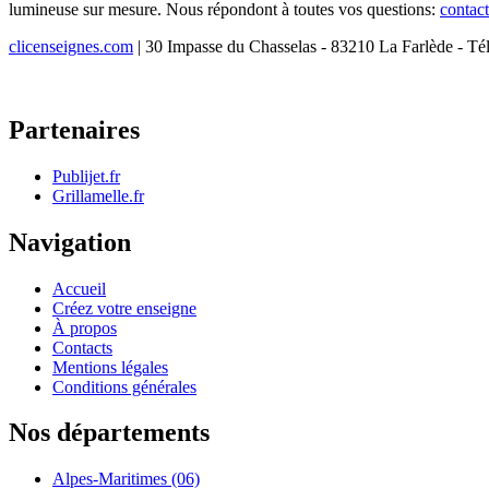
lumineuse sur mesure. Nous répondont à toutes vos questions:
contac
clicenseignes.com
| 30 Impasse du Chasselas - 83210 La Farlède - Té
Partenaires
Publijet.fr
Grillamelle.fr
Navigation
Accueil
Créez votre enseigne
À propos
Contacts
Mentions légales
Conditions générales
Nos départements
Alpes-Maritimes (06)