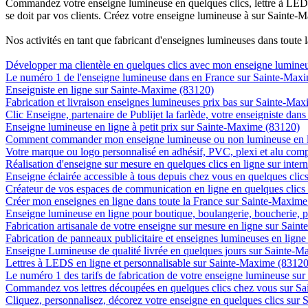
Commandez votre enseigne lumineuse en quelques clics, lettre à LED, 
se doit par vos clients. Créez votre enseigne lumineuse à sur Sainte-M
Nos activités en tant que fabricant d'enseignes lumineuses dans toute 
Développer ma clientèle en quelques clics avec mon enseigne lumine
Le numéro 1 de l'enseigne lumineuse dans en France sur Sainte-Max
Enseigniste en ligne sur Sainte-Maxime (83120)
Fabrication et livraison enseignes lumineuses prix bas sur Sainte-Ma
Clic Enseigne, partenaire de Publijet la farlède, votre enseigniste da
Enseigne lumineuse en ligne à petit prix sur Sainte-Maxime (83120)
Comment commander mon enseigne lumineuse ou non lumineuse en l
Votre marque ou logo personnalisé en adhésif, PVC, plexi et alu com
Réalisation d'enseigne sur mesure en quelques clics en ligne sur inte
Enseigne éclairée accessible à tous depuis chez vous en quelques cli
Créateur de vos espaces de communication en ligne en quelques clic
Créer mon enseignes en ligne dans toute la France sur Sainte-Maxim
Enseigne lumineuse en ligne pour boutique, boulangerie, boucherie, p
Fabrication artisanale de votre enseigne sur mesure en ligne sur Sai
Fabrication de panneaux publicitaire et enseignes lumineuses en lign
Enseigne Lumineuse de qualité livrée en quelques jours sur Sainte-
Lettres à LEDS en ligne et personnalisable sur Sainte-Maxime (83120
Le numéro 1 des tarifs de fabrication de votre enseigne lumineuse su
Commandez vos lettres découpées en quelques clics chez vous sur S
Cliquez, personnalisez, décorez votre enseigne en quelques clics sur