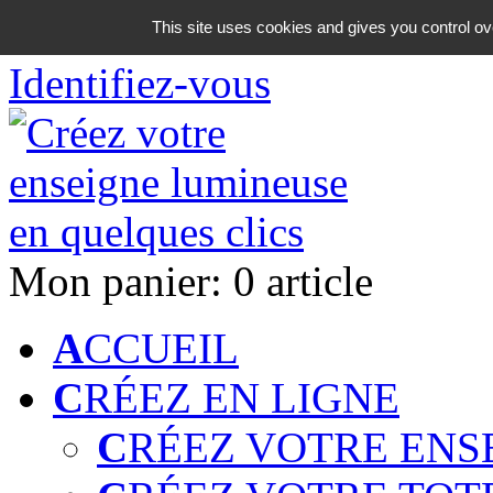
06 18 42 08 59
This site uses cookies and gives you control ov
Identifiez-vous
Mon panier:
0 article
A
CCUEIL
C
RÉEZ EN LIGNE
C
RÉEZ VOTRE ENS