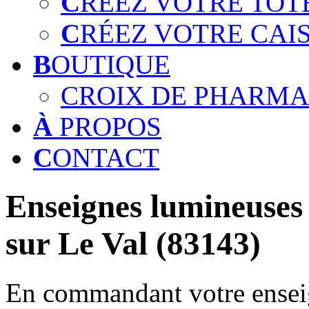
C
RÉEZ VOTRE TOT
C
RÉEZ VOTRE CAI
B
OUTIQUE
CROIX DE PHARMA
À
PROPOS
C
ONTACT
Enseignes lumineuses 
sur Le Val (83143)
En commandant votre enseig