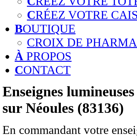
C
RÉEZ VOTRE TOT
C
RÉEZ VOTRE CAI
B
OUTIQUE
CROIX DE PHARMA
À
PROPOS
C
ONTACT
Enseignes lumineuses 
sur Néoules (83136)
En commandant votre enseig