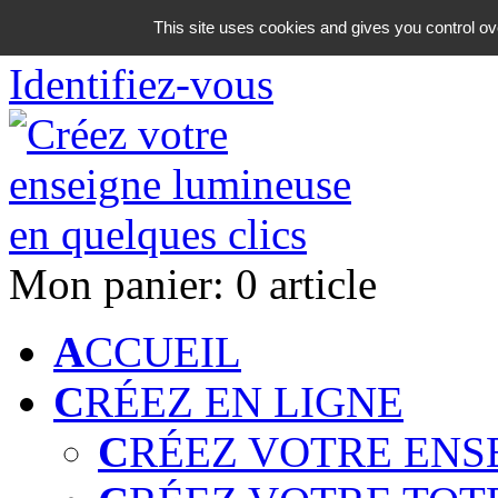
06 18 42 08 59
This site uses cookies and gives you control ov
Identifiez-vous
Mon panier:
0 article
A
CCUEIL
C
RÉEZ EN LIGNE
C
RÉEZ VOTRE ENS