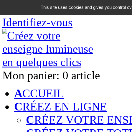
06 18 42 08 59
This site uses cookies and gives you control ov
Identifiez-vous
Mon panier:
0 article
A
CCUEIL
C
RÉEZ EN LIGNE
C
RÉEZ VOTRE ENS