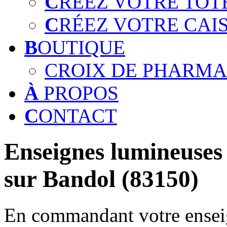
C
RÉEZ VOTRE TOT
C
RÉEZ VOTRE CAI
B
OUTIQUE
CROIX DE PHARMA
À
PROPOS
C
ONTACT
Enseignes lumineuses 
sur Bandol (83150)
En commandant votre enseig