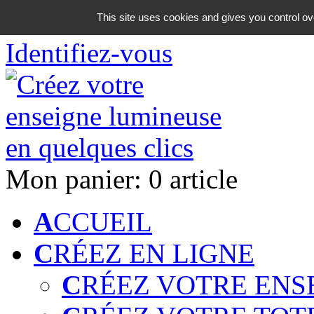
06 18 42 08 59
This site uses cookies and gives you control ov
Identifiez-vous
Mon panier:
0 article
A
CCUEIL
C
RÉEZ EN LIGNE
C
RÉEZ VOTRE ENS