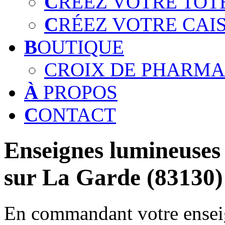
C
RÉEZ VOTRE TOT
C
RÉEZ VOTRE CAI
B
OUTIQUE
CROIX DE PHARMA
À
PROPOS
C
ONTACT
Enseignes lumineuses 
sur La Garde (83130)
En commandant votre enseig