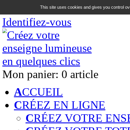
06 18 42 08 59
This site uses cookies and gives you control ov
Identifiez-vous
Mon panier:
0 article
A
CCUEIL
C
RÉEZ EN LIGNE
C
RÉEZ VOTRE ENS