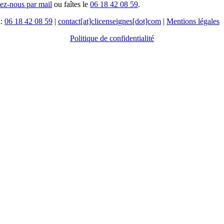
tez-nous par mail
ou faîtes le
06 18 42 08 59
.
l:
06 18 42 08 59
|
contact[at]clicenseignes[dot]com
|
Mentions légales
Politique de confidentialité