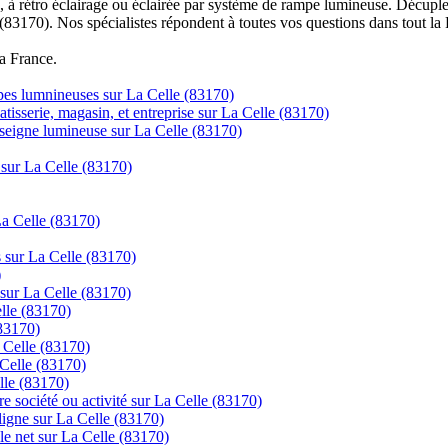
à rétro éclairage ou éclairée par système de rampe lumineuse. Décuplez
 (83170). Nos spécialistes répondent à toutes vos questions dans tout la
la France.
mpes lumnineuses sur La Celle (83170)
tisserie, magasin, et entreprise sur La Celle (83170)
nseigne lumineuse sur La Celle (83170)
 sur La Celle (83170)
La Celle (83170)
s sur La Celle (83170)
)
 sur La Celle (83170)
elle (83170)
(83170)
 Celle (83170)
 Celle (83170)
lle (83170)
re société ou activité sur La Celle (83170)
gne sur La Celle (83170)
le net sur La Celle (83170)