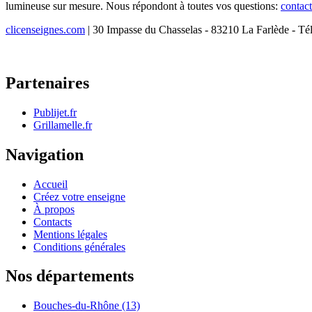
lumineuse sur mesure. Nous répondont à toutes vos questions:
contac
clicenseignes.com
| 30 Impasse du Chasselas - 83210 La Farlède - Té
Partenaires
Publijet.fr
Grillamelle.fr
Navigation
Accueil
Créez votre enseigne
À propos
Contacts
Mentions légales
Conditions générales
Nos départements
Bouches-du-Rhône (13)