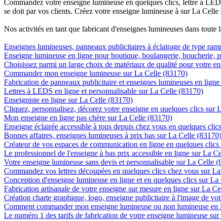
Commandez votre enseigne lumineuse en quelques clics, lettre à LED, 
se doit par vos clients. Créez votre enseigne lumineuse à sur La Celle
Nos activités en tant que fabricant d'enseignes lumineuses dans toute 
Enseignes lumineuses, panneaux publicitaires à éclairage de type ra
Enseigne lumineuse en ligne pour boutique, boulangerie, boucherie, pa
Choisissez parmi un large choix de matériaux de qualité pour votre e
Commander mon enseigne lumineuse sur La Celle (83170)
Fabrication de panneaux publicitaire et enseignes lumineuses en ligne
Lettres à LEDS en ligne et personnalisable sur La Celle (83170)
Enseigniste en ligne sur La Celle (83170)
Cliquez, personnalisez, décorez votre enseigne en quelques clics sur 
Mon enseigne en ligne pas chère sur La Celle (83170)
Enseigne éclairée accessible à tous depuis chez vous en quelques clic
Bonnes affaires, enseignes lumineuses à prix bas sur La Celle (83170
Créateur de vos espaces de communication en ligne en quelques clics
Le professionnel de l'enseigne à bas prix accessible en ligne sur La C
Votre enseigne lumineuse sans devis et personnalisable sur La Celle 
Commandez vos lettres découpées en quelques clics chez vous sur La
Conception d'enseigne lumineuse en ligne et en quelques clics sur La
Fabrication artisanale de votre enseigne sur mesure en ligne sur La Ce
Création charte graphique, logo, enseigne publicitaire à l'image de vot
Comment commander mon enseigne lumineuse ou non lumineuse en li
Le numéro 1 des tarifs de fabrication de votre enseigne lumineuse sur 