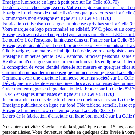
Enseigne lumineuse en ligne à petit prix sur La Celle (83170)
Le déclic, c'est clicenseigne.com. Votre enseigne sur mesure à petit p
Enseigne Lumineuse de qualité livrée en quelques jours sur La Celle 
Commandez mon enseigne en ligne sur La Celle (83170)
Fabrication et livraison enseignes lumineuses prix bas sur La Celle (
Votre marque ou logo personnalisé en adhésif, PVC, plexi et alu com
Enseignes low cost à éclairage de type rampes ou lettres à LEDs sur 
Le numéro 1 de l'enseigne lumineuse dans en France sur La Celle (8
Enseignes de qualité à petit prix fabriquées selon vos souhaits sur La
Clic Enseigne, partenaire de Publijet la farlède, votre enseigniste dan
Enseigne lumineuse peinte RAL, Pantone, Sunclear personnalisable s
Réalisation d'enseigne sur mesure en quelques clics en ligne sur inter
la conception de votre identité visuelle sur mesure en quelques clics 
Comment commander mon enseigne lumineuse en ligne sur La Celle 
Comment avoir une enseigne lumineuse pour ma société sur La Celle
Développer ma clientèle en quelques clics avec mon enseigne lumineu
Créer mon enseignes en ligne dans toute la France sur La Celle (8317
TOP 5 enseignes lumineuses en ligne sur La Celle (83170)
Je commande mon enseigne lumineuse en quelques clics sur La Celle
Enseigne publicitaire en ligne sur fond Tôle tablette, semelle, lisse et
Enseigne lumineuse low cost en ligne sur La Celle (83170)
Le pro de la fabrication d'enseigne en ligne bon marché sur La Celle 
Nos autres activités: Spécialiste de la signalétique depuis 15 ans, c
personnalisées. Votre deventure refaite en quelques clics livrée à votre