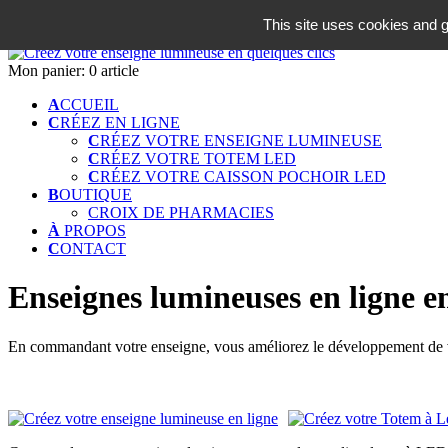
06 18 42 08 59
This site uses cookies and g
Identifiez-vous
Mon panier:
0 article
A
CCUEIL
C
RÉEZ EN LIGNE
C
RÉEZ VOTRE ENSEIGNE LUMINEUSE
C
RÉEZ VOTRE TOTEM LED
C
RÉEZ VOTRE CAISSON POCHOIR LED
B
OUTIQUE
CROIX DE PHARMACIES
À
PROPOS
C
ONTACT
Enseignes lumineuses en ligne en
En commandant votre enseigne, vous améliorez le développement de vot