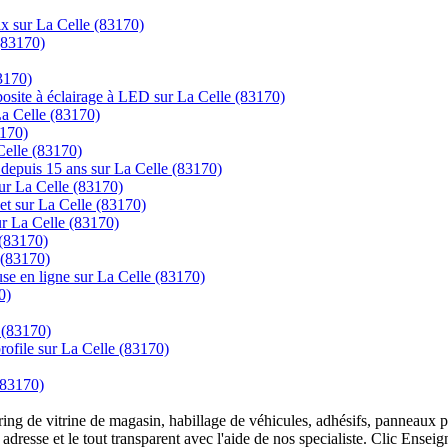
rix sur La Celle (83170)
(83170)
83170)
posite à éclairage à LED sur La Celle (83170)
La Celle (83170)
3170)
 Celle (83170)
s depuis 15 ans sur La Celle (83170)
ur La Celle (83170)
net sur La Celle (83170)
sur La Celle (83170)
(83170)
 (83170)
se en ligne sur La Celle (83170)
0)
 (83170)
 profile sur La Celle (83170)
(83170)
overing de vitrine de magasin, habillage de véhicules, adhésifs, panneau
 adresse et le tout transparent avec l'aide de nos specialiste. Clic Ense