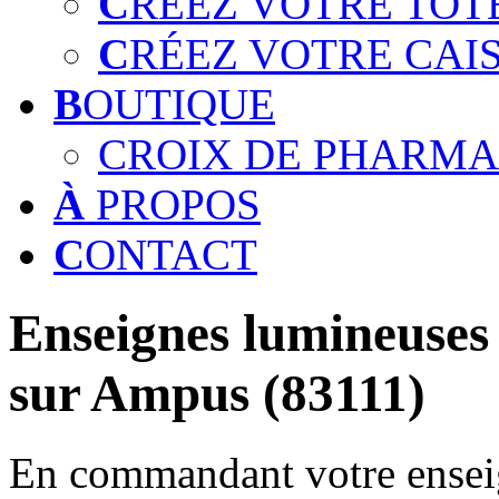
C
RÉEZ VOTRE TOT
C
RÉEZ VOTRE CAI
B
OUTIQUE
CROIX DE PHARMA
À
PROPOS
C
ONTACT
Enseignes lumineuses 
sur Ampus (83111)
En commandant votre enseig