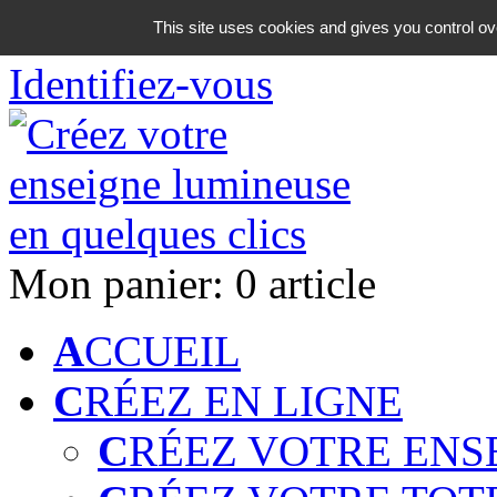
06 18 42 08 59
This site uses cookies and gives you control ov
Identifiez-vous
Mon panier:
0 article
A
CCUEIL
C
RÉEZ EN LIGNE
C
RÉEZ VOTRE ENS