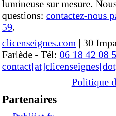
lumineuse sur mesure. Nous
questions:
contactez-nous p
59
.
clicenseignes.com
| 30 Impa
Farlède - Tél:
06 18 42 08 
contact[at]clicenseignes[do
Politique d
Partenaires