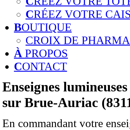
C
RÉEZ VOTRE TOT
C
RÉEZ VOTRE CAI
B
OUTIQUE
CROIX DE PHARMA
À
PROPOS
C
ONTACT
Enseignes lumineuses 
sur Brue-Auriac (831
En commandant votre enseig