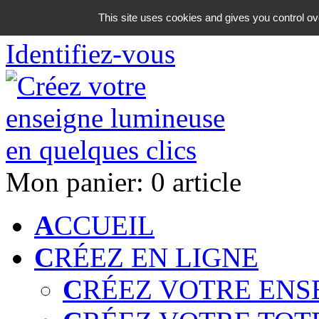
06 18 42 08 59
This site uses cookies and gives you control ov
Identifiez-vous
Mon panier:
0 article
A
CCUEIL
C
RÉEZ EN LIGNE
C
RÉEZ VOTRE ENS