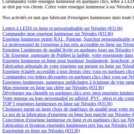
Commandez votre enseigne lumineuse en quelques clics, lettre à LED, 
se doit par vos clients. Créez votre enseigne lumineuse à sur Néoules 
Nos activités en tant que fabricant d'enseignes lumineuses dans toute 
Lettres à LEDS en ligne et personnalisable sur Néoules (83136)
Commander mon enseigne lumineuse sur Néoules (83136)
Enseigne lumineuse peinte RAL, Pantone, Sunclear personnalisable 
Le professionnel de l'enseigne à bas prix accessible en ligne sur Néou
Enseigne Lumineuse de qualité livrée en quelques jours sur Néoules 
Clic Enseigne, partenaire de Publijet la farlède, votre enseigniste da
Enseigne lumineuse en ligne pour boutique, boulangerie, boucherie, pa
Fabrication artisanale de votre enseigne sur mesure en ligne sur Néou
Enseigne éclairée accessible à tous depuis chez vous en quelques cli
Commandez vos lettres découpées en quelques clics chez vous sur N
Enseignes lumineuses, panneaux publicitaires à éclairage de type ra
Mon enseigne en ligne pas chère sur Néoules (83136)
Développer ma clientèle en quelques clics avec mon enseigne lumineu
Votre marque ou logo personnalisé en adhésif, PVC, plexi et alu com
TOP 5 enseignes lumineuses en ligne sur Néoules (83136)
Choisissez parmi un large choix de matériaux de qualité pour votre 
Le pro de la fabrication d'enseigne en ligne bon marché sur Néoules 
Conception d'enseigne lumineuse en ligne et en quelques clics sur Né
Fabrication et livraison enseignes lumineuses prix bas sur Néoules (8
Enseigniste en ligne sur Néoules (83136)