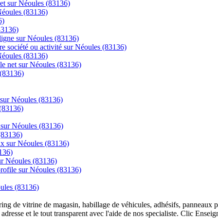
net sur Néoules (83136)
 Néoules (83136)
6)
83136)
igne sur Néoules (83136)
re société ou activité sur Néoules (83136)
 Néoules (83136)
 le net sur Néoules (83136)
 (83136)
 sur Néoules (83136)
 (83136)
e sur Néoules (83136)
(83136)
rix sur Néoules (83136)
136)
sur Néoules (83136)
 profile sur Néoules (83136)
oules (83136)
overing de vitrine de magasin, habillage de véhicules, adhésifs, panneau
 adresse et le tout transparent avec l'aide de nos specialiste. Clic Ense