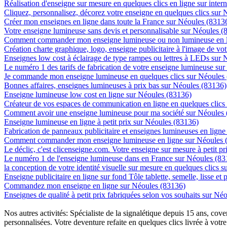
Réalisation d'enseigne sur mesure en quelques clics en ligne sur inter
Cliquez, personnalisez, décorez votre enseigne en quelques clics sur
Créer mon enseignes en ligne dans toute la France sur Néoules (8313
Votre enseigne lumineuse sans devis et personnalisable sur Néoules (
Comment commander mon enseigne lumineuse ou non lumineuse en l
Création charte graphique, logo, enseigne publicitaire à l'image de vot
Enseignes low cost à éclairage de type rampes ou lettres à LEDs sur
Le numéro 1 des tarifs de fabrication de votre enseigne lumineuse sur
Je commande mon enseigne lumineuse en quelques clics sur Néoules
Bonnes affaires, enseignes lumineuses à prix bas sur Néoules (83136)
Enseigne lumineuse low cost en ligne sur Néoules (83136)
Créateur de vos espaces de communication en ligne en quelques clics
Comment avoir une enseigne lumineuse pour ma société sur Néoules
Enseigne lumineuse en ligne à petit prix sur Néoules (83136)
Fabrication de panneaux publicitaire et enseignes lumineuses en lign
Comment commander mon enseigne lumineuse en ligne sur Néoules 
Le déclic, c'est clicenseigne.com. Votre enseigne sur mesure à petit p
Le numéro 1 de l'enseigne lumineuse dans en France sur Néoules (83
la conception de votre identité visuelle sur mesure en quelques clics 
Enseigne publicitaire en ligne sur fond Tôle tablette, semelle, lisse et
Commandez mon enseigne en ligne sur Néoules (83136)
Enseignes de qualité à petit prix fabriquées selon vos souhaits sur Né
Nos autres activités: Spécialiste de la signalétique depuis 15 ans, c
personnalisées. Votre deventure refaite en quelques clics livrée à votre