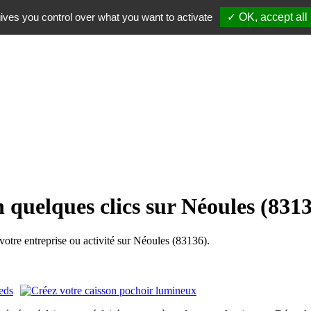
ives you control over what you want to activate
✓ OK, accept all
 quelques clics sur Néoules (831
tre entreprise ou activité sur Néoules (83136).