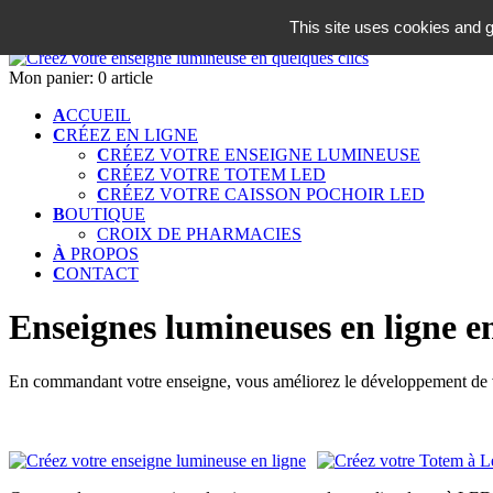
06 18 42 08 59
This site uses cookies and g
Identifiez-vous
Mon panier:
0 article
A
CCUEIL
C
RÉEZ EN LIGNE
C
RÉEZ VOTRE ENSEIGNE LUMINEUSE
C
RÉEZ VOTRE TOTEM LED
C
RÉEZ VOTRE CAISSON POCHOIR LED
B
OUTIQUE
CROIX DE PHARMACIES
À
PROPOS
C
ONTACT
Enseignes lumineuses en ligne en
En commandant votre enseigne, vous améliorez le développement de vo