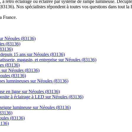
à rétro éclairage ou éclairée par système de rampe lumineuse. Décuplez
(83136). Nos spécialistes répondent à toutes vos questions dans tout la 
la France.
sur Néoules (83136)
les (83136)
(83136)
ns depuis 15 ans sur Néoules (83136)
tisserie, magasin, et entreprise sur Néoules (83136)
les (83136)
cs sur Néoules (83136)
éoules (83136)
mpes lumnineuses sur Néoules (83136)
se en ligne sur Néoules (83136)
posite à éclairage à LED sur Néoules (83136)
enseigne lumineuse sur Néoules (83136)
(83136)
oules (83136)
3136)