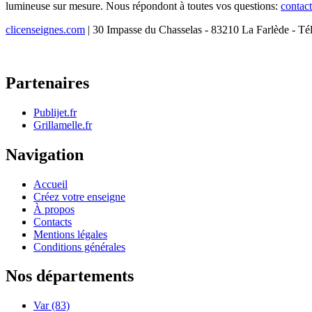
lumineuse sur mesure. Nous répondont à toutes vos questions:
contac
clicenseignes.com
| 30 Impasse du Chasselas - 83210 La Farlède - Té
Partenaires
Publijet.fr
Grillamelle.fr
Navigation
Accueil
Créez votre enseigne
À propos
Contacts
Mentions légales
Conditions générales
Nos départements
Var (83)