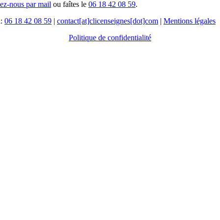
tez-nous par mail
ou faîtes le
06 18 42 08 59
.
l:
06 18 42 08 59
|
contact[at]clicenseignes[dot]com
|
Mentions légales
Politique de confidentialité