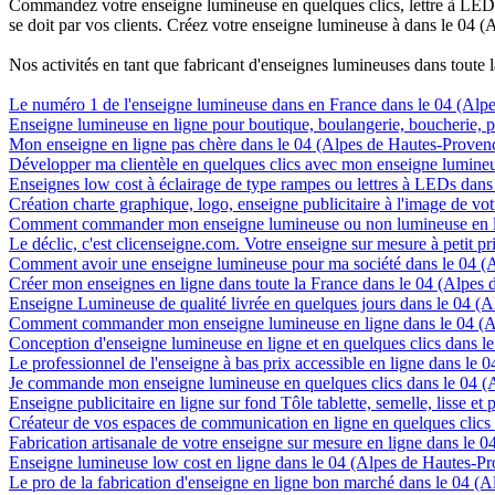
Commandez votre enseigne lumineuse en quelques clics, lettre à LED, 
se doit par vos clients. Créez votre enseigne lumineuse à dans le 04 (
Nos activités en tant que fabricant d'enseignes lumineuses dans toute 
Le numéro 1 de l'enseigne lumineuse dans en France dans le 04 (Alp
Enseigne lumineuse en ligne pour boutique, boulangerie, boucherie, pa
Mon enseigne en ligne pas chère dans le 04 (Alpes de Hautes-Proven
Développer ma clientèle en quelques clics avec mon enseigne lumineu
Enseignes low cost à éclairage de type rampes ou lettres à LEDs dan
Création charte graphique, logo, enseigne publicitaire à l'image de vo
Comment commander mon enseigne lumineuse ou non lumineuse en li
Le déclic, c'est clicenseigne.com. Votre enseigne sur mesure à petit 
Comment avoir une enseigne lumineuse pour ma société dans le 04 (
Créer mon enseignes en ligne dans toute la France dans le 04 (Alpes
Enseigne Lumineuse de qualité livrée en quelques jours dans le 04 (
Comment commander mon enseigne lumineuse en ligne dans le 04 (A
Conception d'enseigne lumineuse en ligne et en quelques clics dans 
Le professionnel de l'enseigne à bas prix accessible en ligne dans le
Je commande mon enseigne lumineuse en quelques clics dans le 04 (
Enseigne publicitaire en ligne sur fond Tôle tablette, semelle, lisse e
Créateur de vos espaces de communication en ligne en quelques clics
Fabrication artisanale de votre enseigne sur mesure en ligne dans le 
Enseigne lumineuse low cost en ligne dans le 04 (Alpes de Hautes-P
Le pro de la fabrication d'enseigne en ligne bon marché dans le 04 (