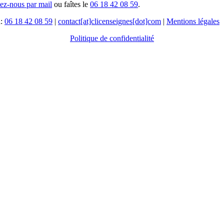
tez-nous par mail
ou faîtes le
06 18 42 08 59
.
l:
06 18 42 08 59
|
contact[at]clicenseignes[dot]com
|
Mentions légales
Politique de confidentialité