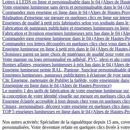
Lettres à LEDS en ligne et personnalisable dans le 04 (Alpes de Hau
Votre enseigne lumineuse sans devis et personnalisable dans le 04 (A
Commandez mon enseigne en ligne dans le 04 (Alpes de Hautes-Pro
Réalisation d'enseigne sur mesure en quelques clics en ligne sur inte
Enseignes de qualité à petit prix fabriquées selon vos souhaits dans 
Fabrication de panneaux publicitaire et enseignes lumineuses en lign
Fabrication et livraison enseignes lumineuses prix bas dans le 04 (A
Commander mon enseigne lumineuse dans le 04 (Alpes de Hautes-Pr
Commandez vos lettres découpées en quelques clics chez vous dans l
Enseigne lumineuse en ligne à petit prix dans le 04 (Alpes de Hautes
Choisissez parmi un large choix de matériaux de qualité pour votre 
Votre marque ou logo personnalisé en adhésif, PVC, plexi et alu com
Bonnes affaires, enseignes lumineuses à prix bas dans le 04 (Alpes d
Enseigne lumineuse peinte RAL, Pantone, Sunclear personnalisable d
Enseignes lumineuses, panneaux publicitaires à éclairage de type ra
Clic Enseigne, partenaire de Publijet la farlède, votre enseigniste da
Enseigniste en ligne dans le 04 (Alpes de Hautes-Provence)
Le numéro 1 des tarifs de fabrication de votre enseigne lumineuse sur
la conception de votre identité visuelle sur mesure en quelques clics
Enseigne éclairée accessible à tous depuis chez vous en quelques cli
Cliquez, personnalisez, décorez votre enseigne en quelques clics dan
TOP 5 enseignes lumineuses en ligne dans le 04 (Alpes de Hautes-Pr
Nos autres activités: Spécialiste de la signalétique depuis 15 ans, c
personnalisées. Votre deventure refaite en quelques clics livrée à votre