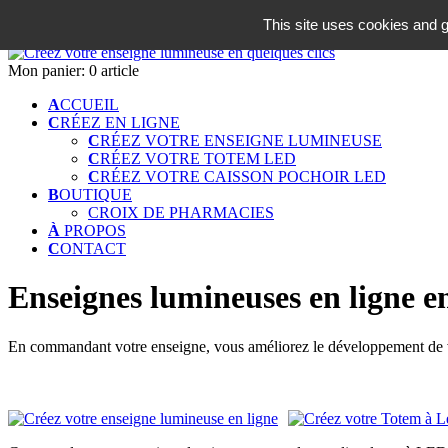
06 18 42 08 59
This site uses cookies and g
Identifiez-vous
Mon panier:
0 article
A
CCUEIL
C
RÉEZ EN LIGNE
C
RÉEZ VOTRE ENSEIGNE LUMINEUSE
C
RÉEZ VOTRE TOTEM LED
C
RÉEZ VOTRE CAISSON POCHOIR LED
B
OUTIQUE
CROIX DE PHARMACIES
À
PROPOS
C
ONTACT
Enseignes lumineuses en ligne e
En commandant votre enseigne, vous améliorez le développement de vo