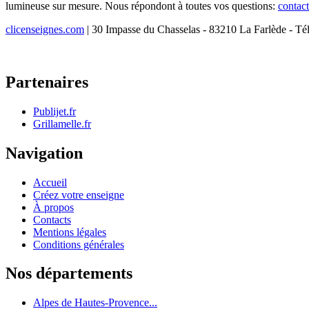
lumineuse sur mesure. Nous répondont à toutes vos questions:
contac
clicenseignes.com
| 30 Impasse du Chasselas - 83210 La Farlède - Té
Partenaires
Publijet.fr
Grillamelle.fr
Navigation
Accueil
Créez votre enseigne
À propos
Contacts
Mentions légales
Conditions générales
Nos départements
Alpes de Hautes-Provence...