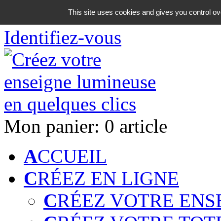
06 18 42 08 59
This site uses cookies and gives you control ov
Identifiez-vous
Mon panier:
0 article
A
CCUEIL
C
RÉEZ EN LIGNE
C
RÉEZ VOTRE ENS