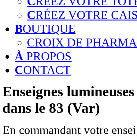
C
RÉEZ VOTRE TOT
C
RÉEZ VOTRE CAI
B
OUTIQUE
CROIX DE PHARMA
À
PROPOS
C
ONTACT
Enseignes lumineuses 
dans le 83 (Var)
En commandant votre enseig