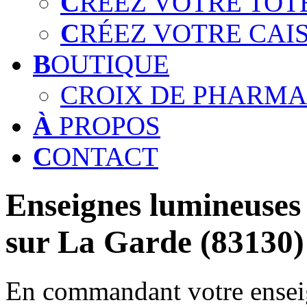
C
RÉEZ VOTRE TOT
C
RÉEZ VOTRE CAI
B
OUTIQUE
CROIX DE PHARMA
À
PROPOS
C
ONTACT
Enseignes lumineuses 
sur La Garde (83130)
En commandant votre enseig