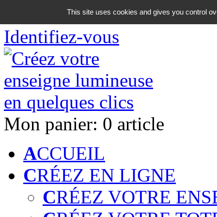
06 18 42 08 59
This site uses cookies and gives you control ov
Identifiez-vous
Mon panier:
0 article
A
CCUEIL
C
RÉEZ EN LIGNE
C
RÉEZ VOTRE ENS