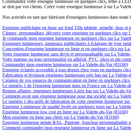
Commandez votre enseigne lumineuse en quelques clics, lettre à LED, 
se doit par vos clients. Créez votre enseigne lumineuse à sur La Valet
Nos activités en tant que fabricant d'enseignes lumineuses dans toute 
Enseigne publicitaire en ligne sur fond Tôle tablette, semelle, lisse et
Cliquez, personnalisez, décorez votre enseigne en quelques clics sur 
Je commande mon enseigne lumineuse en quelques clics sur La Valet
Enseignes lumineuses, panneaux publicitaires à éclairage de type ra
Conception d'enseigne lumineuse en ligne et en quelques clics sur La
Votre enseigne lumineuse sans devis et personnalisable sur La Valett
Votre marque ou logo personnalisé en adhésif, PVC, plexi et alu com
Commander mon enseigne lumineuse sur La Valette-du-Var (83160)
Enseigne éclairée accessible à tous depuis chez vous en quelques clic
Fabrication et livraison enseignes lumineuses prix bas sur La Valette
Créateur de vos espaces de communication en ligne en quelques clics
Le numéro 1 de l'enseigne lumineuse dans en France sur La Valette-
Bonnes affaires, enseignes lumineuses à prix bas sur La Valette-du-V
Comment avoir une enseigne lumineuse pour ma société sur La Valet
Le numéro 1 des tarifs de fabrication de votre enseigne lumineuse sur
Enseigne Lumineuse de qualité livrée en quelques jours sur La Valett
Enseigne lumineuse low cost en ligne sur La Valette-du-Var (83160)
Mon enseigne en ligne pas chère sur La Valette-du-Var (83160)
Enseigne lumineuse peinte RAL, Pantone, Sunclear personnalisable s
Comment commander mon enseigne lumineuse en ligne sur La Valett