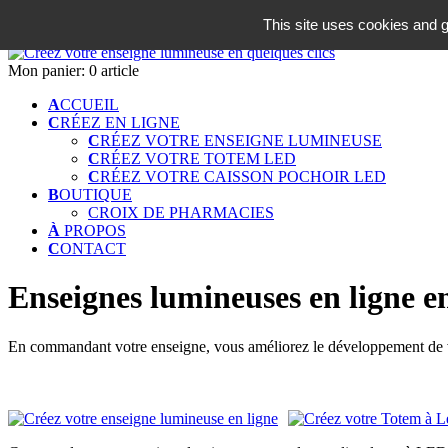
06 18 42 08 59
This site uses cookies and g
Identifiez-vous
Mon panier:
0 article
A
CCUEIL
C
RÉEZ EN LIGNE
C
RÉEZ VOTRE ENSEIGNE LUMINEUSE
C
RÉEZ VOTRE TOTEM LED
C
RÉEZ VOTRE CAISSON POCHOIR LED
B
OUTIQUE
CROIX DE PHARMACIES
À
PROPOS
C
ONTACT
Enseignes lumineuses en ligne en
En commandant votre enseigne, vous améliorez le développement de vot