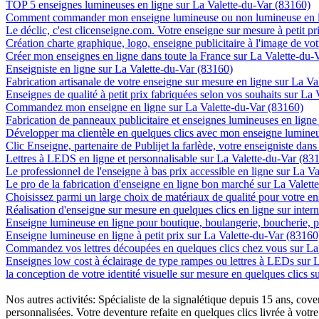
TOP 5 enseignes lumineuses en ligne sur La Valette-du-Var (83160)
Comment commander mon enseigne lumineuse ou non lumineuse en li
Le déclic, c'est clicenseigne.com. Votre enseigne sur mesure à petit p
Création charte graphique, logo, enseigne publicitaire à l'image de vot
Créer mon enseignes en ligne dans toute la France sur La Valette-du-
Enseigniste en ligne sur La Valette-du-Var (83160)
Fabrication artisanale de votre enseigne sur mesure en ligne sur La V
Enseignes de qualité à petit prix fabriquées selon vos souhaits sur La
Commandez mon enseigne en ligne sur La Valette-du-Var (83160)
Fabrication de panneaux publicitaire et enseignes lumineuses en ligne
Développer ma clientèle en quelques clics avec mon enseigne lumineu
Clic Enseigne, partenaire de Publijet la farlède, votre enseigniste da
Lettres à LEDS en ligne et personnalisable sur La Valette-du-Var (83
Le professionnel de l'enseigne à bas prix accessible en ligne sur La V
Le pro de la fabrication d'enseigne en ligne bon marché sur La Valett
Choisissez parmi un large choix de matériaux de qualité pour votre e
Réalisation d'enseigne sur mesure en quelques clics en ligne sur inter
Enseigne lumineuse en ligne pour boutique, boulangerie, boucherie, pa
Enseigne lumineuse en ligne à petit prix sur La Valette-du-Var (83160
Commandez vos lettres découpées en quelques clics chez vous sur La
Enseignes low cost à éclairage de type rampes ou lettres à LEDs sur 
la conception de votre identité visuelle sur mesure en quelques clics 
Nos autres activités: Spécialiste de la signalétique depuis 15 ans, c
personnalisées. Votre deventure refaite en quelques clics livrée à votre