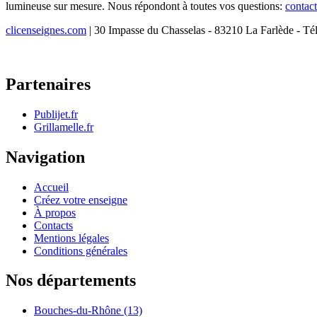
lumineuse sur mesure. Nous répondont à toutes vos questions:
contac
clicenseignes.com
| 30 Impasse du Chasselas - 83210 La Farlède - Té
Partenaires
Publijet.fr
Grillamelle.fr
Navigation
Accueil
Créez votre enseigne
À propos
Contacts
Mentions légales
Conditions générales
Nos départements
Bouches-du-Rhône (13)