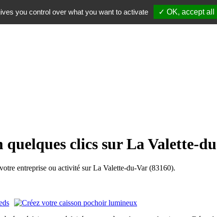
ives you control over what you want to activate
✓ OK, accept all
 quelques clics sur La Valette-d
re entreprise ou activité sur La Valette-du-Var (83160).