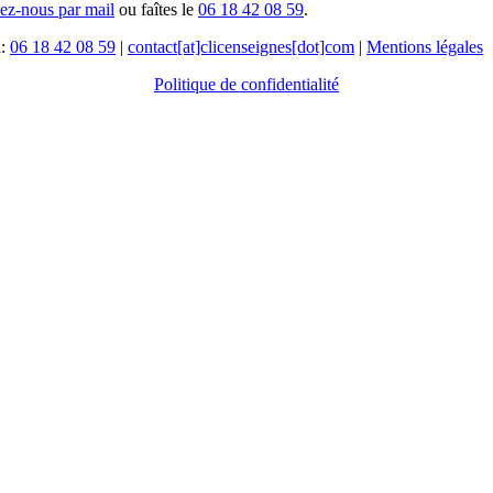
tez-nous par mail
ou faîtes le
06 18 42 08 59
.
l:
06 18 42 08 59
|
contact[at]clicenseignes[dot]com
|
Mentions légales
Politique de confidentialité