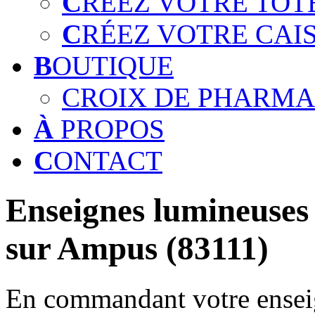
C
RÉEZ VOTRE TOT
C
RÉEZ VOTRE CAI
B
OUTIQUE
CROIX DE PHARMA
À
PROPOS
C
ONTACT
Enseignes lumineuses 
sur Ampus (83111)
En commandant votre enseig