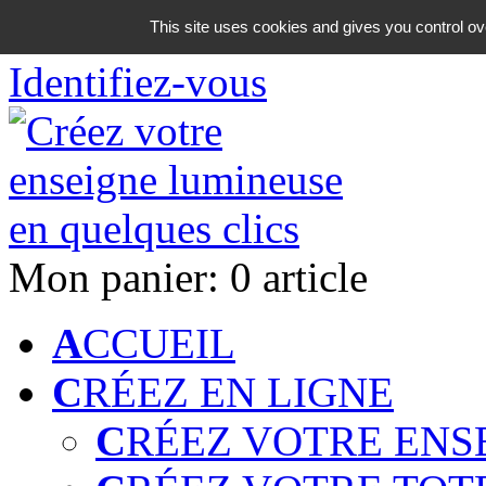
06 18 42 08 59
This site uses cookies and gives you control ov
Identifiez-vous
Mon panier:
0 article
A
CCUEIL
C
RÉEZ EN LIGNE
C
RÉEZ VOTRE ENS